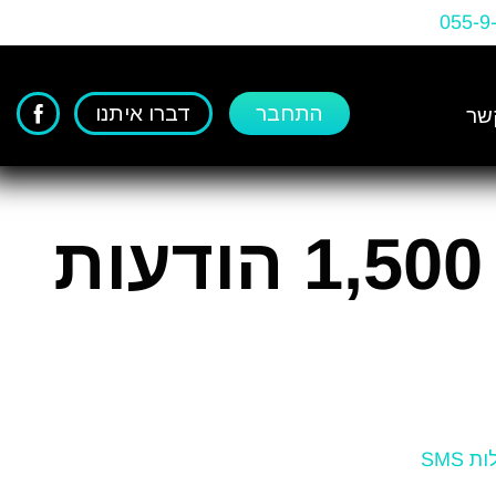
055-9
התחבר
דברו איתנו
שר
ת
 SMS