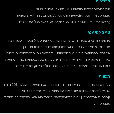
מדריכים
חוק הספאם
תבניות הודעות SMS
מחשבון עלויות SMS
SMS לעומת WhatsApp
מערכת SMS לעסקים
שליחת SMS המונית
SMS Marketing
OTP SMS
Zapier SMS
Make SMS
כל המדריכים
SMS לפי ענף
מרפאות ורופאים
מסעדות ובתי קפה
חנויות ואיקומרס
נדל"ן
סטודיו כושר ויוגה
מספרות ומכוני יופי
עורכי דין
רואי חשבון
מוסכים ורכב
מוסדות חינוך
אירועים והפקות
עמותות וארגונים
רשתות וזכיינות
מלונות ותיירות
סוכנויות ביטוח
שירותים פיננסיים
מרפאות שיניים
וטרינרים
לוגיסטיקה ומשלוחים
רשויות מקומיות
גיוס ו-HR
סוכני נסיעות
גני ילדים ומעונות
בתי חולים
הייטק וסטארטאפים
תכונות
כל התכונות
תזמון הודעות
שדות דינמיים
דוחות מסירה
מעקב הקלקות
201 תווים
שם שולח
הסרה אוטומטית
תבניות הודעות
SMS API
צ'אט דו-כיווני
קבלת משובים
קמפיין יום הולדת
משתמשי משנה
ייבוא אנשי קשר
שליחה מהנייד
SMS לחו"ל