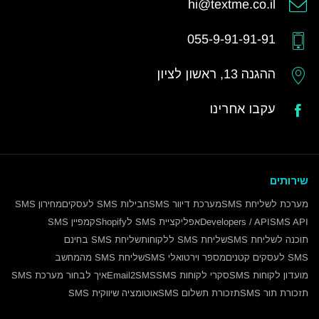
hi@textme.co.il
055-9-91-91-91
ההגנה 13, ראשון לציון
עקבו אחרינו
שירותים
מערכת לשליחת SMS
מערכת דיוור SMS
חבילות SMS לעסקים
מחירון SMS
SMS API
Developers / API
אפליקציית SMS לShopify
קמפיין SMS
תוכנה לשליחת SMS
שליחת SMS ללקוחות
שליחת SMS בחינם
SMS לעסקים קטנים
מספר וירטואלי SMS
שליחת SMS מהמחשב
מועדון לקוחות SMS
סקרי לקוחות SMS
Email2SMS
איך לבחור מערכת SMS
תזכורת תור SMS
תזכורת תשלום SMS
אוטומציה שיווקית SMS