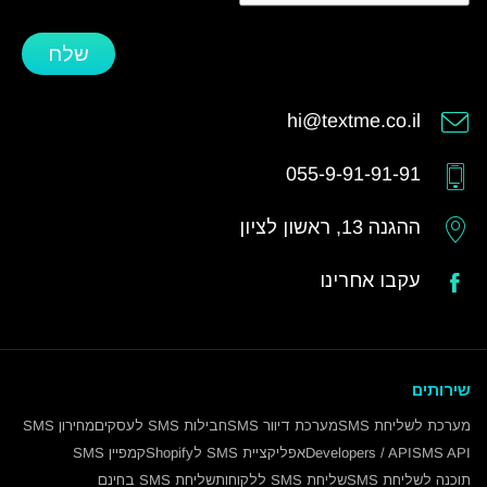
שלח
hi@textme.co.il
055-9-91-91-91
ההגנה 13, ראשון לציון
עקבו אחרינו
שירותים
מערכת לשליחת SMS
מערכת דיוור SMS
חבילות SMS לעסקים
מחירון SMS
SMS API
Developers / API
אפליקציית SMS לShopify
קמפיין SMS
תוכנה לשליחת SMS
שליחת SMS ללקוחות
שליחת SMS בחינם