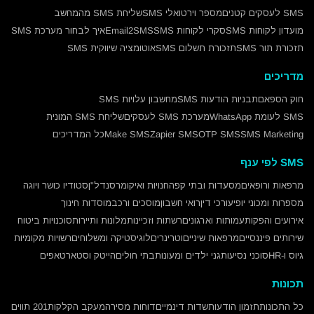
SMS לעסקים קטנים
מספר וירטואלי SMS
שליחת SMS מהמחשב
מועדון לקוחות SMS
סקרי לקוחות SMS
Email2SMS
איך לבחור מערכת SMS
תזכורת תור SMS
תזכורת תשלום SMS
אוטומציה שיווקית SMS
מדריכים
חוק הספאם
תבניות הודעות SMS
מחשבון עלויות SMS
SMS לעומת WhatsApp
מערכת SMS לעסקים
שליחת SMS המונית
SMS Marketing
OTP SMS
Zapier SMS
Make SMS
כל המדריכים
SMS לפי ענף
מרפאות ורופאים
מסעדות ובתי קפה
חנויות ואיקומרס
נדל"ן
סטודיו כושר ויוגה
מספרות ומכוני יופי
עורכי דין
רואי חשבון
מוסכים ורכב
מוסדות חינוך
אירועים והפקות
עמותות וארגונים
רשתות וזכיינות
מלונות ותיירות
סוכנויות ביטוח
שירותים פיננסיים
מרפאות שיניים
וטרינרים
לוגיסטיקה ומשלוחים
רשויות מקומיות
גיוס ו-HR
סוכני נסיעות
גני ילדים ומעונות
בתי חולים
הייטק וסטארטאפים
תכונות
כל התכונות
תזמון הודעות
שדות דינמיים
דוחות מסירה
מעקב הקלקות
201 תווים