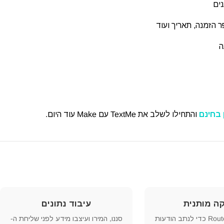
ים
הזמנה, תאריך ועוד
ה
 בחינם
והתחילו לשלב את TextMe עם Make עוד היום.
קה מותנית
עיבוד נתונים
השתמשו ב-Routers כדי לנתב הודעות
סננו, המירו ועיצבו מידע לפני שליחת ה-