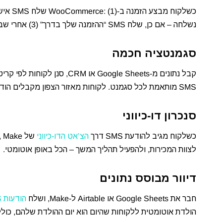
נשלחה – אם כן, שלח SMS “ההזמנה שלך בדרך” (3) אחרי שבוע, שלח SMS בקשת משוב. הכל אוטומטי ומותנה בסטטוס ההזמנה.
סגמנטציה חכמה
קבל נתונים מ-Google Sheets או
SMS מותאמת לכל סגמנט. לקוחות מאזור הצפון מקבלים הודעה אחת, לקוחות מהמרכז – הודעה אחרת.
סנכרון דו-כיווני
כשלקוח מגיב להודעת SMS דרך
הצ’אט הדו-כיווני
לצוות המכירות, ולהפעיל תהליך המשך – הכל באופן אוטומטי.
דיוור מבוסס נתונים
חבר את Google Sheets או Airtable ל-Make, ושלח
הודעות SMS ללקוחות
הולדת אוטומטית ללקוחות שהיום הוא יום ההולדת שלהם, כולל 