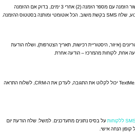
כשלקוח מבצע הזמנה ב-WooCommerce: (1) שלח SMS אישור הזמנה עם מספר הזמנה (2) אחרי 3 ימים, בדוק אם ההזמנה
 CRM, סנן לקוחות לפי קריטריונים (איזור, היסטוריית רכישות, תאריך הצטרפות), ושלח הודעת
של TextMe, Make יכול לקלוט את התגובה, לעדכן את ה-CRM, לשלוח התראה
על בסיס נתונים מתעדכנים. למשל: שלח הודעת יום
קופון הנחה אישי.