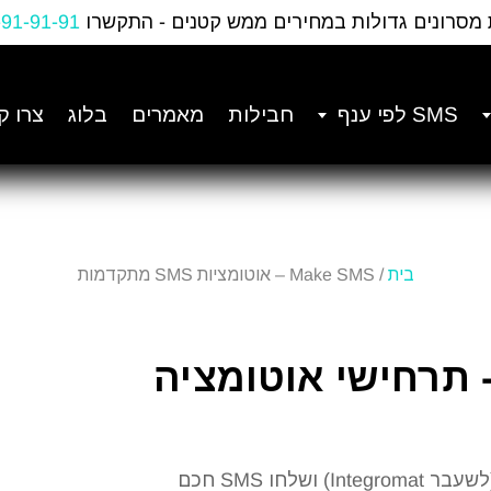
 מסרונים גדולות במחירים ממש קטנים - התקשרו
-91-91-91
SMS לפי ענף
חבילות
מאמרים
בלוג
צרו ק
בית
/ Make SMS – אוטומציות SMS מתקדמות
לוב TextMe עם Make - תרחישי אוטומציה
בנו תרחישי אוטומציה ויזואליים מתקדמים עם Make (לשעבר Integromat) ושלחו SMS חכם