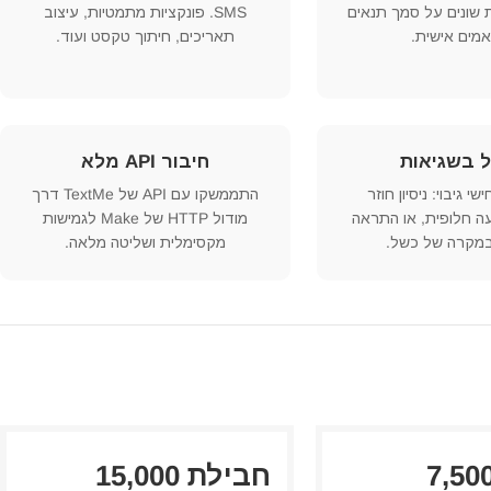
 שונים על סמך תנאים
SMS. פונקציות מתמטיות, עיצוב
מים אישית.
תאריכים, חיתוך טקסט ועוד.
ל בשגיאות
חיבור API מלא
י גיבוי: ניסיון חוזר
התממשקו עם API של TextMe דרך
עה חלופית, או התראה
מודול HTTP של Make לגמישות
במקרה של כשל.
מקסימלית ושליטה מלאה.
בילת 7,500
חבילת 15,000