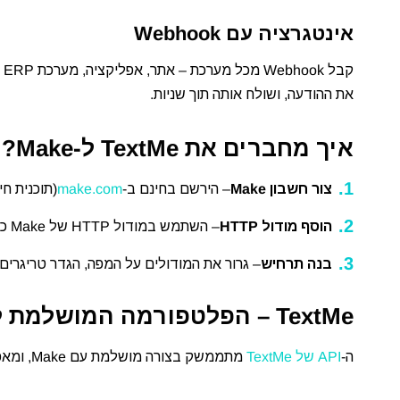
אינטגרציה עם Webhook
את ההודעה, ושולח אותה תוך שניות.
איך מחברים את TextMe ל-Make?
צור חשבון Make
– הירשם בחינם ב-
make.com
(תוכנית חינמית כול
הוסף מודול HTTP
– השתמש במודול HTTP של Make כדי לשלוח בקשות ל-
בנה תרחיש
– גרור את המודולים על המפה, הגדר טריגרים
TextMe – הפלטפורמה המושלמת לאוטומציית SMS
ה-
API של TextMe
מתממשק בצורה מושלמת עם Make, ומאפשר: