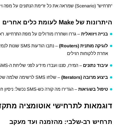
“תרחיש” (Scenario) שמראה את כל זרימת הנתונים על מפה ויזואלית – מה שמאפשר לך לראות בדיוק מה קורה בכל שלב.
היתרונות של Make לעומת כלים אחרים
בנייה ויזואלית
– גררו ושחררו מודולים על מפת התרחיש. ר
לוגיקה מותנית (Routers)
אחרת ללקוחות רגילים
עיבוד נתונים
– המירו, סננו ועבדו מידע לפני שליחת ה-SMS. עיצוב תאריכים, חישובים מתמטיים, חיתוך טקסט ועוד
ביצוע מרובה (Iterators)
– שלחו SMS לרשימה שלמה של נמענים בפעולה אחת. מתאים לדיוור המוני מבוסס אירועים
טיפול בשגיאות
– הגדירו מה קורה כש-SMS נכשל: ניסיון חוזר, הודעה חלופית, או התראה למנהל
דוגמאות לתרחישי אוטומציה מתקד
תרחיש רב-שלבי: מהזמנה ועד מעקב