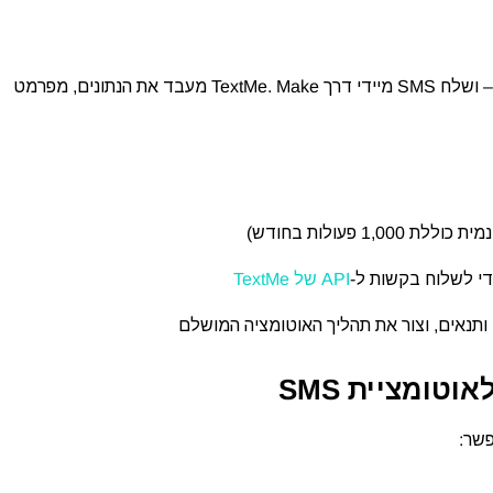
קבל Webhook מכל מערכת – אתר, אפליקציה, מערכת ERP – ושלח SMS מיידי דרך TextMe. Make מעבד את הנתונים, מפרמט
לת 1,000 פעולות בחודש)
API של TextMe
 ותנאים, וצור את תהליך האוטומציה המושלם