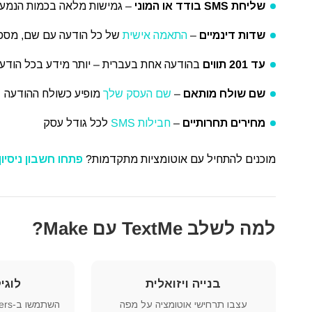
שליחת SMS בודד או המוני
– גמישות מלאה בכמות הנמענ
שדות דינמיים
–
התאמה אישית
של כל הודעה עם שם, מספר 
עד 201 תווים
בהודעה אחת בעברית – יותר מידע בכל הודע
שם שולח מותאם
–
שם העסק שלך
מופיע כשולח ההודעה
מחירים תחרותיים
–
חבילות SMS
לכל גודל עסק
מוכנים להתחיל עם אוטומציות מתקדמות?
פתחו חשבון ניסיון
למה לשלב TextMe עם Make?
בנייה ויזואלית
לוגי
עצבו תרחישי אוטומציה על מפה