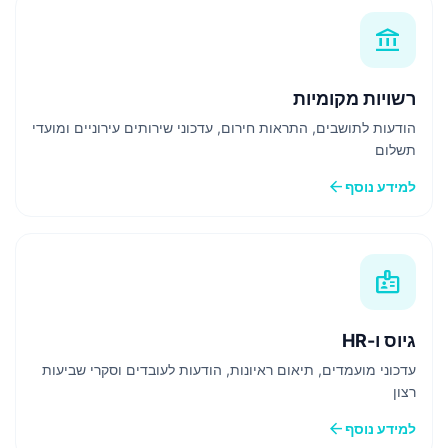
account_balance
רשויות מקומיות
הודעות לתושבים, התראות חירום, עדכוני שירותים עירוניים ומועדי
תשלום
arrow_back
למידע נוסף
badge
גיוס ו-HR
עדכוני מועמדים, תיאום ראיונות, הודעות לעובדים וסקרי שביעות
רצון
arrow_back
למידע נוסף