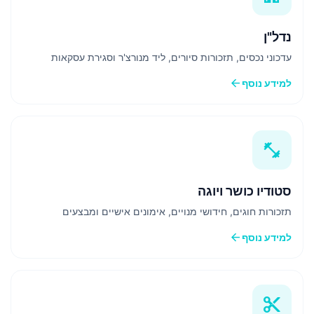
נדל"ן
עדכוני נכסים, תזכורות סיורים, ליד מנורצ'ר וסגירת עסקאות
arrow_back
למידע נוסף
fitness_center
סטודיו כושר ויוגה
תזכורות חוגים, חידושי מנויים, אימונים אישיים ומבצעים
arrow_back
למידע נוסף
content_cut