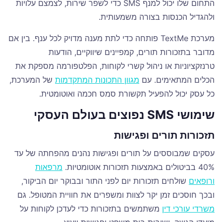
התחום שלו יכול למנף SMS כדי לשפר שירות, לצמצם עלויות
ולהגדיל הכנסות בצורה משמעותית.
מערכת TextMe פותחה כדי לתת מענה מדויק לכל ענף. בין אם
מדובר בתזכורות תורים, קמפיינים שיווקיים, הודעות
טרנזקציוניות או ניהול קשרי לקוחות, הפלטפורמה מספקת את
הכלים המתאימים. עם
מגוון התכונות המתקדמות
של המערכת,
כל עסק יכול להפעיל תקשורת סמס חכמה ואוטומטית.
שימושי SMS נפוצים בעולם העסקי
תזכורות תורים ופגישות
עסקים שמבוססים על תורים ופגישות נהנים מהפחתה של עד
40% בביטולים באמצעות תזכורות אוטומטיות.
מרפאות
ורופאים
שולחים תזכורות יום לפני התור ובבוקר יום הביקור,
ובכך חוסכים זמן יקר לצוות ומשפרים את חוויית המטופל. גם
משרדי עורכי דין
משתמשים בתזכורות כדי לעדכן לקוחות על