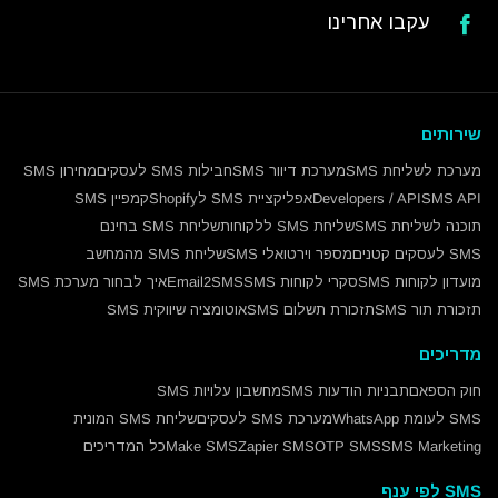
עקבו אחרינו
שירותים
מערכת לשליחת SMS
מערכת דיוור SMS
חבילות SMS לעסקים
מחירון SMS
SMS API
Developers / API
אפליקציית SMS לShopify
קמפיין SMS
תוכנה לשליחת SMS
שליחת SMS ללקוחות
שליחת SMS בחינם
SMS לעסקים קטנים
מספר וירטואלי SMS
שליחת SMS מהמחשב
מועדון לקוחות SMS
סקרי לקוחות SMS
Email2SMS
איך לבחור מערכת SMS
תזכורת תור SMS
תזכורת תשלום SMS
אוטומציה שיווקית SMS
מדריכים
חוק הספאם
תבניות הודעות SMS
מחשבון עלויות SMS
SMS לעומת WhatsApp
מערכת SMS לעסקים
שליחת SMS המונית
SMS Marketing
OTP SMS
Zapier SMS
Make SMS
כל המדריכים
SMS לפי ענף