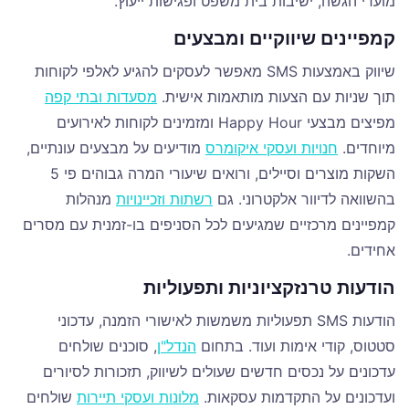
מועדי הגשה, ישיבות בית משפט ופגישות ייעוץ.
קמפיינים שיווקיים ומבצעים
שיווק באמצעות SMS מאפשר לעסקים להגיע לאלפי לקוחות
תוך שניות עם הצעות מותאמות אישית.
מסעדות ובתי קפה
מפיצים מבצעי Happy Hour ומזמינים לקוחות לאירועים
מיוחדים.
חנויות ועסקי איקומרס
מודיעים על מבצעים עונתיים,
השקות מוצרים וסיילים, ורואים שיעורי המרה גבוהים פי 5
בהשוואה לדיוור אלקטרוני. גם
רשתות וזכיינויות
מנהלות
קמפיינים מרכזיים שמגיעים לכל הסניפים בו-זמנית עם מסרים
אחידים.
הודעות טרנזקציוניות ותפעוליות
הודעות SMS תפעוליות משמשות לאישורי הזמנה, עדכוני
סטטוס, קודי אימות ועוד. בתחום
הנדל"ן
, סוכנים שולחים
עדכונים על נכסים חדשים שעולים לשיווק, תזכורות לסיורים
ועדכונים על התקדמות עסקאות.
מלונות ועסקי תיירות
שולחים