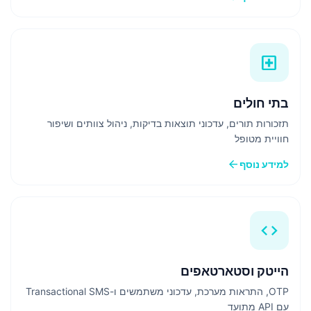
local_hospital
בתי חולים
תזכורות תורים, עדכוני תוצאות בדיקות, ניהול צוותים ושיפור
חוויית מטופל
arrow_back
למידע נוסף
code
הייטק וסטארטאפים
OTP, התראות מערכת, עדכוני משתמשים ו-Transactional SMS
עם API מתועד