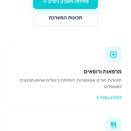
arrow_back
פתיחת חשבון ניסיון
תכונות המערכת
local_hospital
מרפאות ורופאים
תזכורות תורים אוטומטיות, הפחתת ביטולים ושיווק מבצעים
למטופלים
arrow_back
למידע נוסף
restaurant