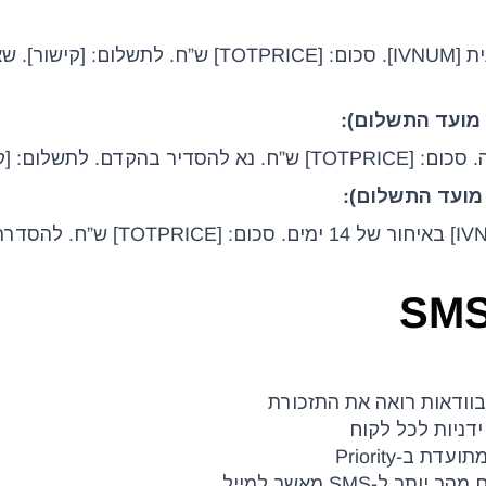
“שלום [שם], היום מועד התשלום של חשבונית [IVNUM]. סכום: [TOTPRICE] ש”ח. לתשלום
“שלום [שם], לתשומת לבך – חשבונית [IVNUM] באיחור של 14 ימים. 
ידניות לכל לקוח
 ב-Priority
ל-SMS מאשר למייל