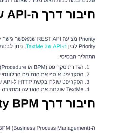
שלכם ובמורכבות האוטומציות שאתם רוצים 
חיבור דרך ה-API של Priority
Priority לבין
ה-API של TextMe
, ניתן לבנות
התהליך הבסיסי:
הגדרת סקריפט (BPM או Procedure) ב-Priority שמופעל בעקבות אירוע מסוים
הסקריפט אוסף את הנתונים הרלוונטיים
הסקריפט שולח בקשת HTTP ל-API של TextMe עם פרטי ההודעה
TextMe שולחת את ההודעה ומחזירה סטטוס מסירה
חיבור דרך Priority BPM