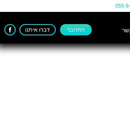
055-9
התחבר
דברו איתנו
שר
ינטגרציה