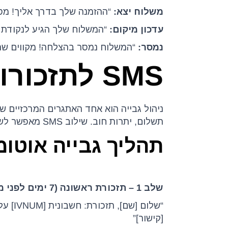
משלוח יצא:
“ההזמנה שלך בדרך אליך! מספר מעקב: [TRACKNUM].
עדכון מיקום:
“המשלוח שלך הגיע לנקודת חלוקה [LOCATION]. ניתן לא
נמסר:
“המשלוח נמסר בהצלחה! מקווים שתהנ
SMS לתזכורות תשלום מ-Priority
תשלום, יתרות חוב. שילוב SMS מאפשר לשלוח תזכורות תשלום אוטומטיות ולשפר את תזרים המזומנים.
תהליך גבייה אוטומטי
שלב 1 – תזכורת ראשונה (7 ימים לפני מועד התשלום):
[קישור]”