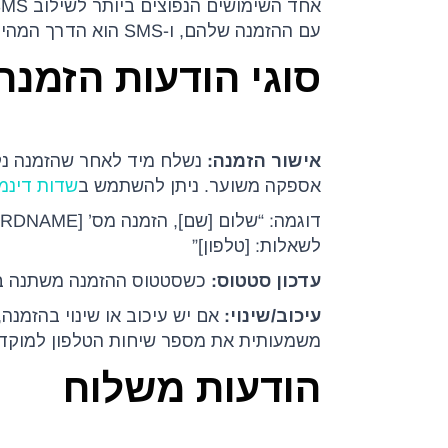
עם ההזמנה שלהם, ו-SMS הוא הדרך המהירה והיעילה ביותר לעדכן אותם.
סוגי הודעות הזמנה
אישור הזמנה:
אספקה משוער. ניתן להשתמש ב
שדות דינמי
לשאלות: [טלפון]”
עדכון סטטוס:
כשסטטוס ההזמנה משתנה ב-Priority (אושר, בהכנה, נשלח, הושלם), הלקוח מקבל עדכון אוטו
עיכוב/שינוי:
אם יש עיכוב או שינוי בהזמנה
משמעותית את מספר שיחות הטלפון למוקד.
הודעות משלוח