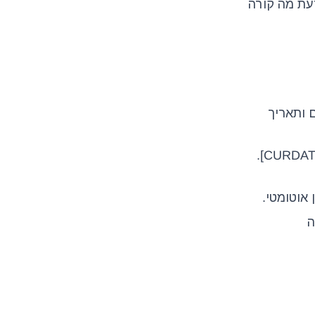
ות רוצים לדעת מה קורה
 פריטים ותאריך
דוגמה: “שלום [שם], הזמנה מס’ [ORDNAME] התקבלה! סה”כ: [TOTPRICE] ש”ח. אספקה משוערת: [CURDATE].
ה