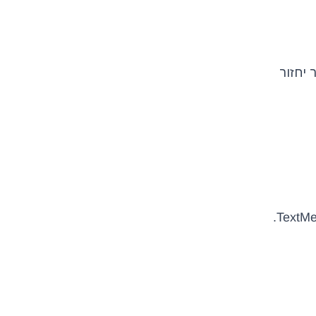
 כשהמוצר יחזור
כשכבת תיווך בין Priority ל-TextMe.