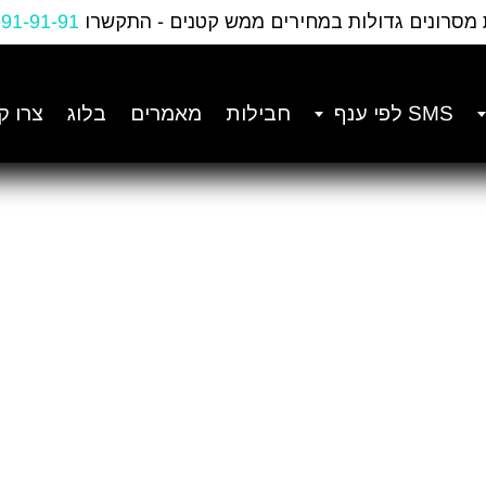
 מסרונים גדולות במחירים ממש קטנים - התקשרו
-91-91-91
SMS לפי ענף
חבילות
מאמרים
בלוג
צרו ק
SMS ל-Priority ERP – מדריך א
מלא