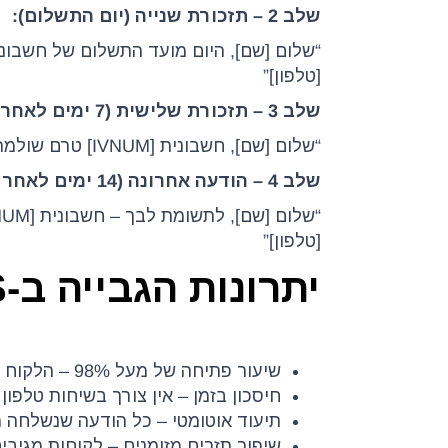
שלב 2 – תזכורת שנייה (יום התשלום):
[טלפון]”
שלב 3 – תזכורת שלישית (7 ימים לאחר מועד התשלום):
“שלום [שם], חשבונית [IVNUM] טרם שולמה. סכום: [TOTPRICE] ש”ח. נא להסדיר בהקדם. לתשלום: [קישור]”
שלב 4 – הודעה אחרונה (14 ימים לאחר מועד התשלום):
[טלפון]”
יתרונות הגבייה ב-SMS
שיעור פתיחה של מעל 98% – הלקוח בוודאות רואה את התזכורת
חיסכון בזמן – אין צורך בשיחות טלפון 
תיעוד אוטומטי – כל הודעה שנשלחה מתועדת
שיפור תזרים מזומנים – לקוחות מגיבים מהר יותר 