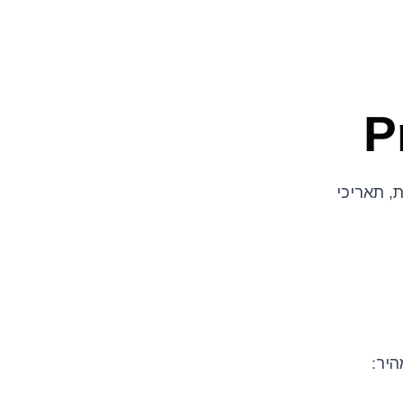
 – חשבוניות, תאריכי
ד [PAYDATE]. לתשלום מהיר: