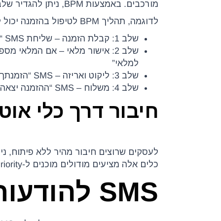
מורכבים. באמצעות BPM, ניתן להגדיר שלב ששולח הודעת SMS כחלק מתהליך עסקי ארוך יותר.
לדוגמה, תהליך BPM לטיפול בהזמנה יכול לכלול:
שלב 1: קבלת הזמנה – שליחת SMS “הזמנתך מספר [מספר] התקבלה בהצלחה”
למלאי”
שלב 3: ליקוט ואריזה – SMS “הזמנתך נארזה ויוצאת למשלוח היום”
שלב 4: משלוח – SMS “ההזמנה יצאה למשלוח! מספר מעקב: [מספר]”
חיבור דרך כלי אוטומציה (er
לעסקים שרוצים חיבור מהיר ללא פיתוח, נ
כלים אלה מציעים מודולים מוכנים ל-Priority ומאפשרים להגדיר אוטומציות בממשק ויזואלי.
SMS להודעות הזמנה ומשלוח