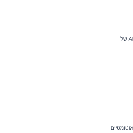
Priority מציעה REST API שמאפשר גישה לנתונים ולתהליכים מתוך המערכת. באמצעות שילוב בין ה-API של
הליכים אוטומטיים