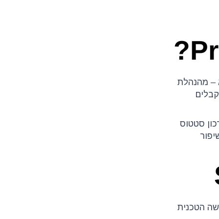
מלא – מהנהלת
Prio עם מערכת SMS מקצועית, מקבלים
עדכון סטטוס
יפור
 בגרסת Priority שלכם, ברמת הגישה הטכנית