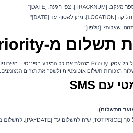
 צפי הגעה: [DATE]”
סוף עד [DATE]”
ו. שאלות? [טלפון]”
ניהול גבייה הוא אחד האתגרים המרכזיים של כל עסק. Priority מנהלת את כל המידע הפיננסי
 עם SMS
“שלום [שם], תזכורת: חשבונית [IVNUM] על סך [TOTPRICE] ש”ח לתשלום ע