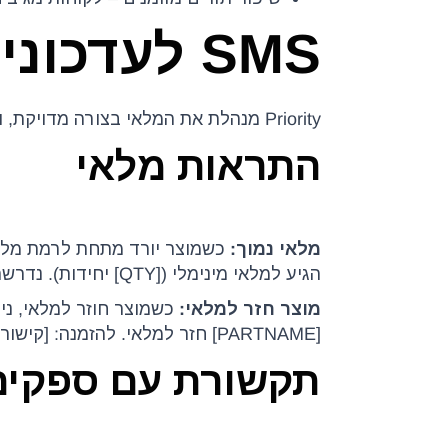
SMS לעדכוני מלאי וספקים
Priority מנהלת את המלאי בצורה מדויקת, וניתן לנצל מידע זה לשליחת התראות SMS אוטומטיות:
התראות מלאי
מלאי נמוך:
הגיע למלאי מינימלי ([QTY] יחידות). נדרשת הזמנה מספק.”
מוצר חזר למלאי:
כשמוצר חוזר למלאי, ני
[PARTNAME] חזר למלאי. להזמנה: [קישור]”
תקשורת עם ספקים