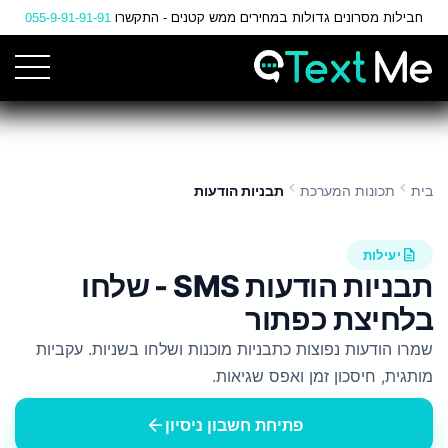
Ski
חבילות מסרונים גדולות במחירים ממש קטנים - התקשרו
055-9-91-91-91
t
Conten
chevron_left
chevron_left
בית
תכונות המערכת
תבניות הודעות
description
יעילות
תבניות הודעות SMS - שלחו
בלחיצת כפתור
שמרו הודעות נפוצות כתבניות מוכנות ושלחו בשניות. עקביות
מותגית, חיסכון זמן ואפס שגיאות.
arrow_back
פתיחת חשבון ניסיון