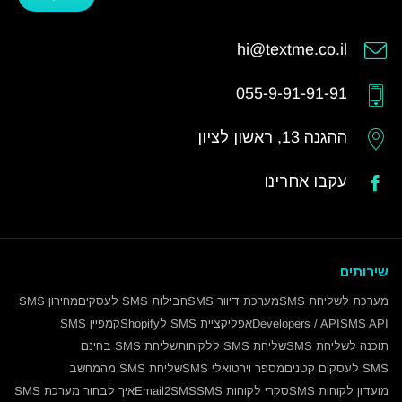
hi@textme.co.il
055-9-91-91-91
ההגנה 13, ראשון לציון
עקבו אחרינו
שירותים
מערכת לשליחת SMS
מערכת דיוור SMS
חבילות SMS לעסקים
מחירון SMS
SMS API
Developers / API
אפליקציית SMS לShopify
קמפיין SMS
תוכנה לשליחת SMS
שליחת SMS ללקוחות
שליחת SMS בחינם
SMS לעסקים קטנים
מספר וירטואלי SMS
שליחת SMS מהמחשב
מועדון לקוחות SMS
סקרי לקוחות SMS
Email2SMS
איך לבחור מערכת SMS