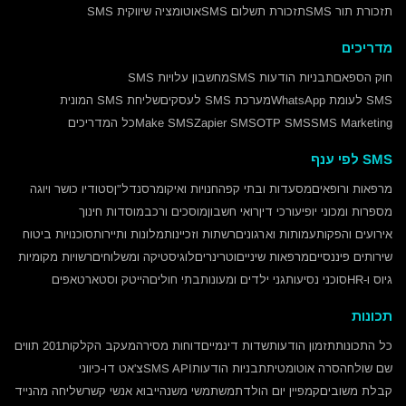
תזכורת תור SMS
תזכורת תשלום SMS
אוטומציה שיווקית SMS
מדריכים
חוק הספאם
תבניות הודעות SMS
מחשבון עלויות SMS
SMS לעומת WhatsApp
מערכת SMS לעסקים
שליחת SMS המונית
SMS Marketing
OTP SMS
Zapier SMS
Make SMS
כל המדריכים
SMS לפי ענף
מרפאות ורופאים
מסעדות ובתי קפה
חנויות ואיקומרס
נדל"ן
סטודיו כושר ויוגה
מספרות ומכוני יופי
עורכי דין
רואי חשבון
מוסכים ורכב
מוסדות חינוך
אירועים והפקות
עמותות וארגונים
רשתות וזכיינות
מלונות ותיירות
סוכנויות ביטוח
שירותים פיננסיים
מרפאות שיניים
וטרינרים
לוגיסטיקה ומשלוחים
רשויות מקומיות
גיוס ו-HR
סוכני נסיעות
גני ילדים ומעונות
בתי חולים
הייטק וסטארטאפים
תכונות
כל התכונות
תזמון הודעות
שדות דינמיים
דוחות מסירה
מעקב הקלקות
201 תווים
שם שולח
הסרה אוטומטית
תבניות הודעות
SMS API
צ'אט דו-כיווני
קבלת משובים
קמפיין יום הולדת
משתמשי משנה
ייבוא אנשי קשר
שליחה מהנייד