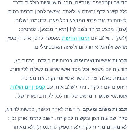
חדשים וקמפיינים עונתיים. תבניות שיווקיות כוללות בדרך
כלל קישור לדף נחיתה או לאתר. אפשר להכין תבנית בסיס
ולשנות רק את פרטי המבצע בכל פעם. לדוגמה: “שלום
[שם], מבצע מיוחד בשבילך! [תיאור מבצע]. לפרטים:
[לינק]”. שילוב עם
תזמון הודעות
מאפשר להכין את הקמפיין
מראש ולתזמן אותו ליום ולשעה האופטימליים.
תבניות אישיות ואירועים:
ברכות יום הולדת, ברכות חג,
הודעות יום נישואין וכל מסר אישי שרוצים לשלוח ללקוחות.
תבניות כאלה יוצרות קשר אישי ומחזקות את מערכת
היחסים עם הלקוח. ניתן לשלב אותן עם
קמפיין יום הולדת
אוטומטי שמגדיר מראש שליחה לכל לקוח בתאריך שלו.
תבניות משוב ומעקב:
הודעות לאחר רכישה, בקשות לדירוג,
סקרי שביעות רצון ובקשות לביקורת. חשוב לתזמן אותן נכון:
לא מוקדם מדי (הלקוח לא הספיק להתנסות) ולא מאוחר