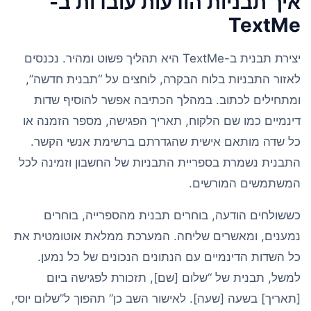
איך תבניות הודעות עובדות ב-
TextMe
יצירת תבנית ב-TextMe היא תהליך פשוט ומהיר. נכנסים
לאזור התבניות בלוח הבקרה, לוחצים על “תבנית חדשה”,
ומתחילים לכתוב. במהלך הכתיבה אפשר להוסיף שדות
דינמיים כמו שם הלקוח, תאריך הפגישה, מספר הזמנה או
כל שדה מותאם אישית שהגדרתם ברשימת אנשי הקשר.
התבנית נשמרת בספריית התבניות של החשבון וזמינה לכל
המשתמשים המורשים.
כששולחים הודעה, בוחרים תבנית מהספרייה, בוחרים
נמענים, ומאשרים שליחה. המערכת ממלאת אוטומטית את
כל השדות הדינמיים עם הנתונים הנכונים של כל נמען.
למשל, תבנית של “שלום [שם], תזכורת לפגישה ביום
[תאריך] בשעה [שעה]. לאישור השב כן” תהפוך ל”שלום יוסי,