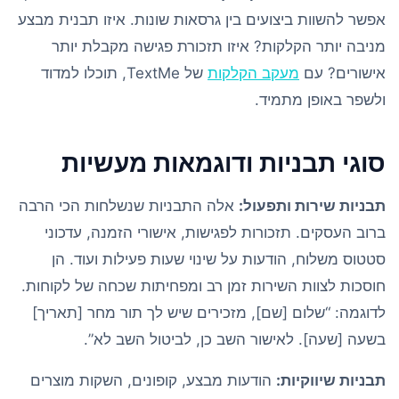
אפשר להשוות ביצועים בין גרסאות שונות. איזו תבנית מבצע
מניבה יותר הקלקות? איזו תזכורת פגישה מקבלת יותר
אישורים? עם
מעקב הקלקות
של TextMe, תוכלו למדוד
ולשפר באופן מתמיד.
סוגי תבניות ודוגמאות מעשיות
תבניות שירות ותפעול:
אלה התבניות שנשלחות הכי הרבה
ברוב העסקים. תזכורות לפגישות, אישורי הזמנה, עדכוני
סטטוס משלוח, הודעות על שינוי שעות פעילות ועוד. הן
חוסכות לצוות השירות זמן רב ומפחיתות שכחה של לקוחות.
לדוגמה: “שלום [שם], מזכירים שיש לך תור מחר [תאריך]
בשעה [שעה]. לאישור השב כן, לביטול השב לא”.
תבניות שיווקיות:
הודעות מבצע, קופונים, השקות מוצרים