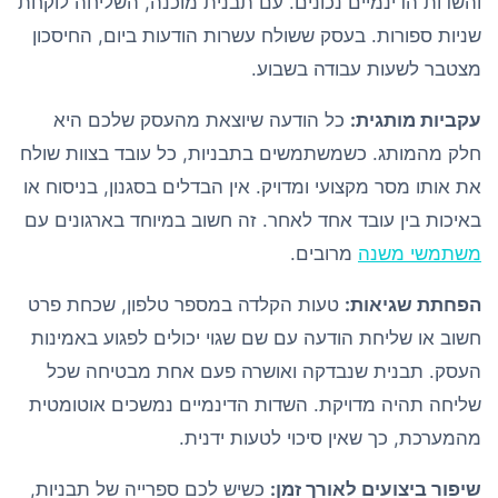
והשדות הדינמיים נכונים. עם תבנית מוכנה, השליחה לוקחת
שניות ספורות. בעסק ששולח עשרות הודעות ביום, החיסכון
מצטבר לשעות עבודה בשבוע.
עקביות מותגית:
כל הודעה שיוצאת מהעסק שלכם היא
חלק מהמותג. כשמשתמשים בתבניות, כל עובד בצוות שולח
את אותו מסר מקצועי ומדויק. אין הבדלים בסגנון, בניסוח או
באיכות בין עובד אחד לאחר. זה חשוב במיוחד בארגונים עם
משתמשי משנה
מרובים.
הפחתת שגיאות:
טעות הקלדה במספר טלפון, שכחת פרט
חשוב או שליחת הודעה עם שם שגוי יכולים לפגוע באמינות
העסק. תבנית שנבדקה ואושרה פעם אחת מבטיחה שכל
שליחה תהיה מדויקת. השדות הדינמיים נמשכים אוטומטית
מהמערכת, כך שאין סיכוי לטעות ידנית.
שיפור ביצועים לאורך זמן:
כשיש לכם ספרייה של תבניות,