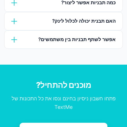
כמה תבניות אפשר ליצור?
אין הגבלה על כמות התבניות. צרו כמה שתצטרכו.
האם תבנית יכולה לכלול לינק?
כן, תבניות תומכות בלינקים כולל מעקב הקלקות אוטומטי.
אפשר לשתף תבניות בין משתמשים?
כן, כל משתמשי המשנה בחשבון רואים את אותה ספריית
תבניות.
מוכנים להתחיל?
פתחו חשבון ניסיון בחינם ונסו את כל התכונות של
TextMe