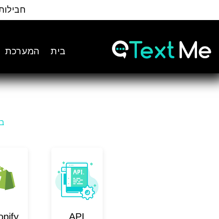
Ski
חבילות
t
Conten
בית
המערכת
בי
opify
API