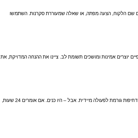
עם שם הלקוח, הצעה מפתה, או שאלה שמעוררת סקרנות. השתמשו
-“25% הנחה”. מספרים ספציפיים יוצרים אמינות ומושכים תשומת לב. ציינו את ההנחה המדויקת, את
“מוגבל ל-24 שעות”, “עד גמר המלאי”, “רק ל-50 הראשונים” – דחיפות גורמת לפעולה מיידית. אבל – היו כנים. אם אומרים 24 שעות,