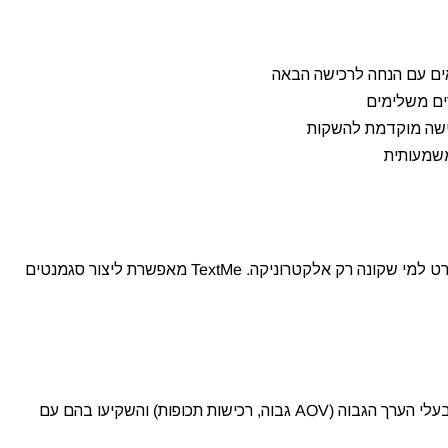
אים עם הנחה לרכישה הבאה
אם יש לכם קטגוריות מגוונות, אל תשלחו הודעה על מוצרי ספורט למי שקונה רק אלקטרוניקה. TextMe מאפשרת ליצור סגמנטים
לא כל הלקוחות שווים מבחינת הערך העסקי. זהו את הלקוחות בעלי הערך הגבוה (AOV גבוה, רכישות תכופות) והשקיעו בהם עם