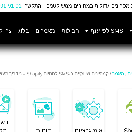
 מסרונים גדולות במחירים ממש קטנים - התקשרו
-91-91-91
SMS לפי ענף
חבילות
מאמרים
בלוג
צרו ק
ת
/
מאמר
/ קמפיינים שיווקיים ב-SMS לחנויות Shopify – מדריך מעשי
רשי
Sh
אינטגרציות
דוחות
תפו