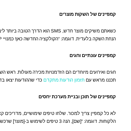
קמפיינים של השקות מוצרים
הנחת השקה בלעדית. דוגמה: “הקולקציה החדשה כאן! כמנויי VIP, אתם מקבלים גישה ראשונה + 15% הנחה. צפו עכשיו: [קישור]”
קמפיינים עונתיים וחגים
חגים ואירועים מיוחדים הם הזדמנויות מכירה מעולות. ראש השנה,
תכננו מראש עם
תזמון הודעות מתקדם
כדי שההודעות יצאו בדיו
קמפיינים של תוכן ובניית מערכת יחסים
לא כל קמפיין צריך למכור. שלחו טיפים שימושיים, מדריכים קצ
הלקוחות. דוגמה: “[שם], הנה 3 טיפים לשימוש ב-[מוצר] שרכשת. צפו במדריך: [קישור]”