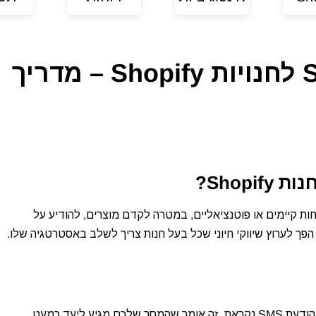
קמפיינים שיווקיים ב-SMS לחנויות Shopify – מדריך
ללקוחות קיימים או פוטנציאליים, במטרה לקדם מוצרים, להודיע על
שיעור פתיחה של 98% – בהשוואה ל-20% באימייל, כמעט כל הודעת SMS נקראת. זה אומר שהמסר שלכם מגיע ליעד כמעט