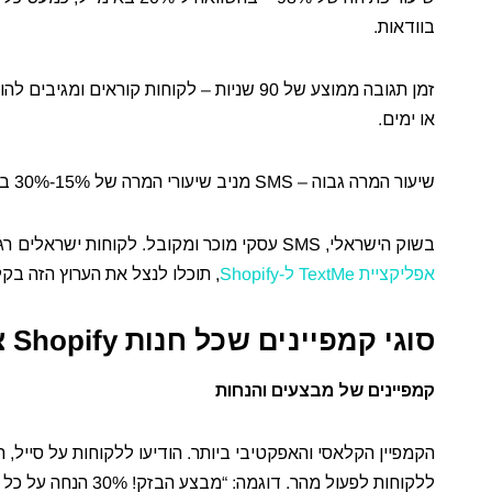
בוודאות.
או ימים.
שיעור המרה גבוה – SMS מניב שיעורי המרה של 15%-30% בקמפיינים שיווקיים, גבוה משמעותית מכל ערוץ דיגיטלי אחר.
בשוק הישראלי, SMS עסקי מוכר ומקובל. לקוחות ישראלים רגילים לקבל הודעות מעסקים ומגיבים אליהן בשיעורים גבוהים. עם
אפליקציית TextMe ל-Shopify
, תוכלו לנצל את הערוץ הזה בק
סוגי קמפיינים שכל חנות Shopify צריכה להפעיל
קמפיינים של מבצעים והנחות
ללקוחות לפעול מהר. דוגמה: “מבצע הבזק! 30% הנחה על כל האתר ב-24 השעות הקרובות. קוד: FLASH30. קנו עכשיו: [קישור]”