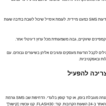
זמן תגובה ממוצע של 90 שניות – לקוחות קוראים ומגיבים להודעות SMS כמעט מיידית. לעומת אימייל שיכול לשבת בתיבה שעות
לות ובאפקטיביות.
הקמפיין הקלאסי והאפקטיבי ביותר. הודיעו ללקוחות על סייל, הנחה מוגבלת בזמן, או קוד קופון בלעדי. הדחיפות שב-SMS גורמת