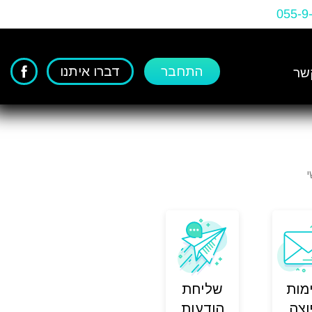
055-9
התחבר
דברו איתנו
שר
מות
שליחת
צה
הודעות