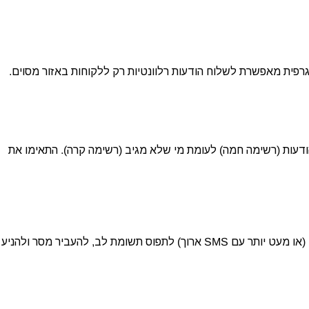
וגרפית מאפשרת לשלוח הודעות רלוונטיות רק ללקוחות באזור מסוים.
ודעות (רשימה חמה) לעומת מי שלא מגיב (רשימה קרה). התאימו את
הודעת SMS שיווקית היא אומנות של קיצור. יש לכם 160 תווים (או מעט יותר עם SMS ארוך) לתפוס תשומת לב, להעביר מסר ולהניע