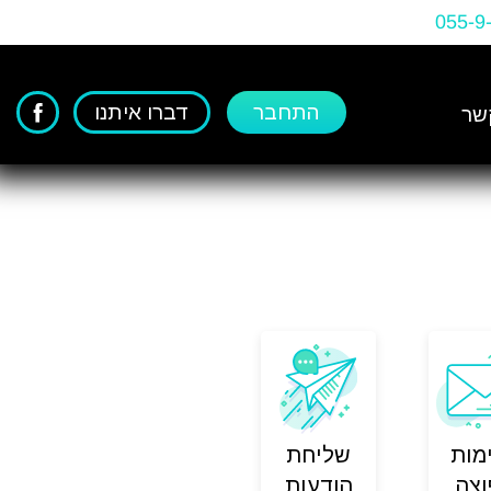
055-9
התחבר
דברו איתנו
שר
מות
שליחת
צה
הודעות