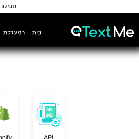
Ski
חבילות
t
Conten
בית
המערכת
opify
API