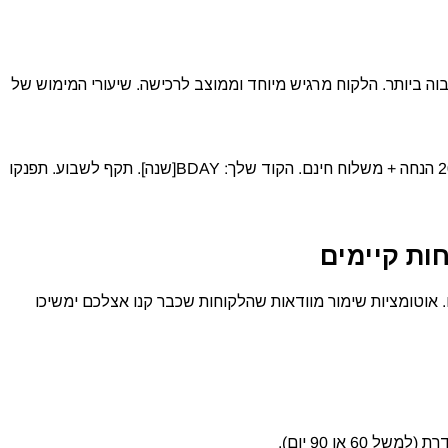
וה ביותר. הלקוח מרגיש מיוחד וממוצב לרכישה. שיעורי המימוש של
דוגמה: “יום הולדת שמח, [שם]! מגיע לך משהו מיוחד. הנה 20% הנחה + משלוח חינם. הקוד שלך: BDAY[שנה]. תקף לשבוע. תפנקו
ות קיימים
5 מעלות שימור לקוח קיים. אוטומציות שימור מוודאות שהלקוחות שכבר קנו אצלכם ימשיכו
 או 90 יום).