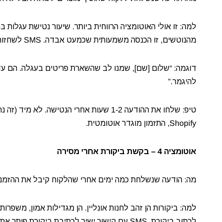
מהנוטשים, זו הכנסה משמעותית שכמעט אבדה. SMS לשחזור עגלה נטושה מציג שיעורי המרה גבוהים פי 3-5 ממייל מקביל.
דוגמה: “שלום [שם], שמנו לב שהשארת פריטים בעגלה. הם עדיי
להיגמר.”
Shopify, התזמון מוגדר אוטומטית.
אוטומציה 4 – בקשת ביקורת אחרי מסירה
מה: הודעה שנשלחת כמה ימים אחרי שהלקוח קיבל את ההזמנה
לכתוב ביקורת. SMS עם קישור ישיר לכתיבת ביקורת פותר את הבעיה.