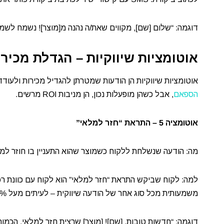
דוגמה: “שלום [שם], מקווים שאת/ה נהנה מ[מוצר]! נשמח לשמוע
אוטומציות שיווקיות – הגדלת מכירו
אוטומציות שיווקיות הן הודעות שמטרתן להגדיל מכירות ולעוד
הספאם
, אבל כשהן מופעלות נכון, הן מניבות ROI מרשים.
אוטומציה 5 – התראת “חזר למלאי”
מה: הודעה שנשלחת ללקוח כשמוצר שהוא התעניין בו חוזר למל
למה: לקוח שביקש התראת “חזר למלאי” הוא לקוח עם כוונת רכ
משמעותית מכל סוג אחר של הודעה שיווקית – לעיתים מעל 20%.
דוגמה: “חדשות טובות, [שם]! [מוצר] שרצית חזר למלאי. הכמות 