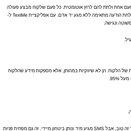
עם אחת ולתת להם לרוץ אוטומטית. כל פעם שלקוח מבצע פעולה
מסוימת (נוטש עגלה, מבצע רכישה, נרשם לאתר), המערכת שולחת הודעה מתאימה ללא מגע יד אדם. עם אפליקציית TextMe ל-
ות של הלקוח. הן לא שיווקיות במהותן, אלא מספקות מידע שהלקוח
 95%.
.
למה: הלקוח רוצה לדעת שההזמנה עברה בהצלחה. מייל אישור זה טוב, אבל SMS מגיע מיד ונותן ביטחון מיידי. זה גם מפחית פניות