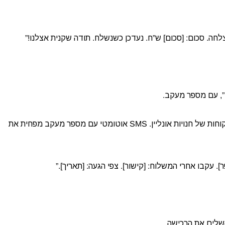
ה. סכום: [סכום] ש”ח. נעדכן כשנשלח. תודה שקנית אצלנו!”
, עם מספר מעקב.
למה: “איפה ההזמנה שלי?” זו השאלה הנפוצה ביותר בשירות לקוחות של חנויות אונליין. SMS אוטומטי עם מספר מעקב מפחית את
עקבו אחרי המשלוח: [קישור]. צפי הגעה: [תאריך].”
שלים את הרכישה.