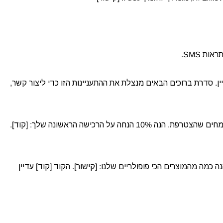
ת SMS.
ן. סדרת ברוכים הבאים מנצלת את ההתעניינות הזו כדי ליצור קשר,
דוגמה – הודעה ראשונה (מיד): “ברוכים הבאים ל[שם חנות]! שמחים שהצטרפת. הנה 10% הנחה על הרכישה הראשונה שלך: [קוד].
ת את ההנחה? הנה כמה מהמוצרים הכי פופולריים שלנו: [קישור]. הקוד [קוד] עדיין