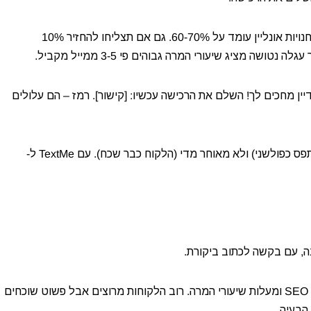
למה: זו אולי האוטומציה הרווחית ביותר. שיעור נטישת עגלות בחנויות אונליין עומד על 60-70%. גם אם תצליחו להחזיר 10%
ן מחכים לך! השלם את הרכישה עכשיו: [קישור]. רמז – הם עלולים
טיפ: שלחו את ההודעה 1-2 שעות אחרי הנטישה. לא מיד (זה נתפס כפולשני) ולא מאוחר מדי (הלקוח כבר שכח). עם TextMe ל-
, עם בקשה לכתוב ביקורת.
למה: ביקורות הן זהב לחנות אונליין. הן מגדילות אמון, משפרות SEO ומעלות שיעורי המרה. רוב הלקוחות מרוצים אבל פשוט שוכחים