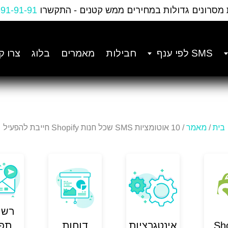
 מסרונים גדולות במחירים ממש קטנים - התקשרו
-91-91-91
SMS לפי ענף
חבילות
מאמרים
בלוג
צרו ק
בית
/
מאמר
/ 10 אוטומציות SMS שכל חנות Shopify חייבת להפעיל
רשי
Sh
אינטגרציות
דוחות
תפו