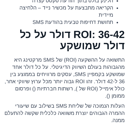
הלינק בולט בתוך הודעת טקסט קצרה
הקריאה מתבצעת על מכשיר נייד – הלחיצה
מיידית
תחושת דחיפות טבעית בהודעת SMS
ROI: 36-42 דולר על כל
דולר שמושקע
התשואה על ההשקעה (ROI) של SMS מרקטינג היא
מהגבוהות בעולם השיווק הדיגיטלי. על כל דולר אחד
שמושקע בקמפיין SMS, עסקים מרוויחים בממוצע בין
36 ל-42 דולר. זהו ROI גבוה יותר מכל ערוץ שיווקי אחר,
כולל אימייל (ROI של ), רשתות חברתיות () ופרסום
ממומן ().
העלות הנמוכה של שליחת SMS בשילוב עם שיעורי
ההמרה הגבוהים יוצרת משוואה כלכלית שקשה להתעלם
ממנה.