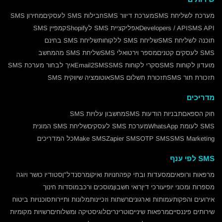
מערכת לשליחת SMS
מערכת דיוור SMS
חבילות SMS לעסקים
מחירון SMS
SMS API
Developers / API
אפליקציית SMS לShopify
קמפיין SMS
תוכנה לשליחת SMS
שליחת SMS ללקוחות
שליחת SMS בחינם
SMS לעסקים קטנים
מספר וירטואלי SMS
שליחת SMS מהמחשב
מועדון לקוחות SMS
סקרי לקוחות SMS
Email2SMS
איך לבחור מערכת SMS
תזכורת תור SMS
תזכורת תשלום SMS
אוטומציה שיווקית SMS
מדריכים
חוק הספאם
תבניות הודעות SMS
מחשבון עלויות SMS
SMS לעומת WhatsApp
מערכת SMS לעסקים
שליחת SMS המונית
SMS Marketing
OTP SMS
Zapier SMS
Make SMS
כל המדריכים
SMS לפי ענף
מרפאות ורופאים
מסעדות ובתי קפה
חנויות ואיקומרס
נדל"ן
סטודיו כושר ויוגה
מספרות ומכוני יופי
עורכי דין
רואי חשבון
מוסכים ורכב
מוסדות חינוך
אירועים והפקות
עמותות וארגונים
רשתות וזכיינות
מלונות ותיירות
סוכנויות ביטוח
שירותים פיננסיים
מרפאות שיניים
וטרינרים
לוגיסטיקה ומשלוחים
רשויות מקומיות