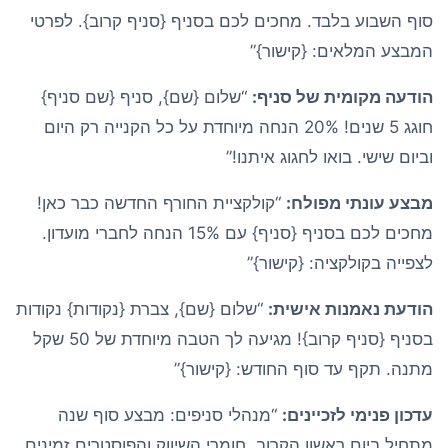
סוף השבוע בלבד. מחכים לכם בסניף {סניף קרוב}. לפרטי
המבצע המלאים: {קישור}”
הודעה מקומית של סניף:
“שלום {שם}, סניף {שם סניף}
חוגג 5 שנים! 20% הנחה מיוחדת על כל הקנייה רק היום
וביום שישי. בואו לחגוג איתנו!”
מבצע עונתי מפולח:
“קולקציית החורף החדשה כבר כאן!
מחכים לכם בסניף {סניף} עם 15% הנחה לחברי מועדון.
לצפייה בקולקציה: {קישור}”
הודעת נאמנות אישית:
“שלום {שם}, צברת {נקודות} נקודות
בסניף {סניף קרוב}! מגיעה לך הטבה מיוחדת של 50 שקל
מתנה. תקף עד סוף החודש: {קישור}”
עדכון פנימי לזכיינים:
“מנהלי סניפים: מבצע סוף שנה
מתחיל ביום ראשון הקרוב. חומרי השיווק והפוסטרים זמינים