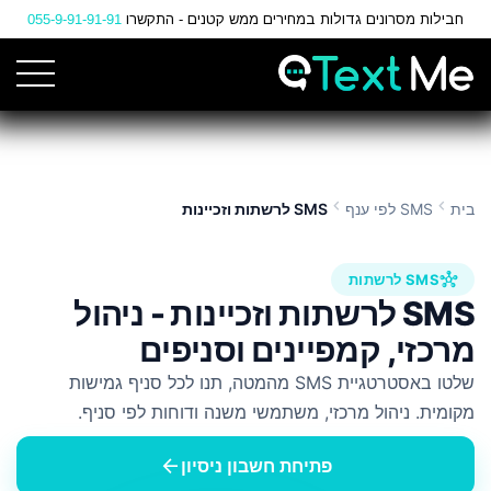
Ski
חבילות מסרונים גדולות במחירים ממש קטנים - התקשרו
055-9-91-91-91
t
Conten
chevron_left
chevron_left
בית
SMS לפי ענף
SMS לרשתות וזכיינות
hub
SMS לרשתות
SMS לרשתות וזכיינות - ניהול
מרכזי, קמפיינים וסניפים
שלטו באסטרטגיית SMS מהמטה, תנו לכל סניף גמישות
מקומית. ניהול מרכזי, משתמשי משנה ודוחות לפי סניף.
arrow_back
פתיחת חשבון ניסיון