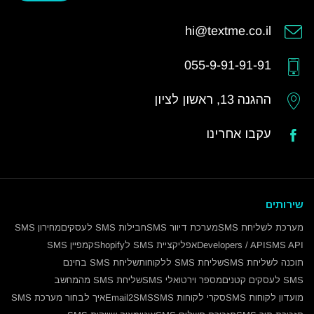
hi@textme.co.il
055-9-91-91-91
ההגנה 13, ראשון לציון
עקבו אחרינו
שירותים
מערכת לשליחת SMS
מערכת דיוור SMS
חבילות SMS לעסקים
מחירון SMS
SMS API
Developers / API
אפליקציית SMS לShopify
קמפיין SMS
תוכנה לשליחת SMS
שליחת SMS ללקוחות
שליחת SMS בחינם
SMS לעסקים קטנים
מספר וירטואלי SMS
שליחת SMS מהמחשב
מועדון לקוחות SMS
סקרי לקוחות SMS
Email2SMS
איך לבחור מערכת SMS