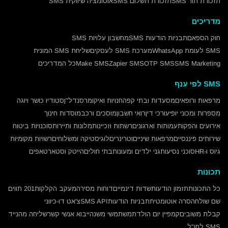
תזכורת תור SMS
תזכורת תשלום SMS
אוטומציה שיווקית SMS
מדריכים
חוק הספאם
תבניות הודעות SMS
מחשבון עלויות SMS
SMS לעומת WhatsApp
מערכת SMS לעסקים
שליחת SMS המונית
SMS Marketing
OTP SMS
Zapier SMS
Make SMS
כל המדריכים
SMS לפי ענף
מרפאות ורופאים
מסעדות ובתי קפה
חנויות ואיקומרס
נדל"ן
סטודיו כושר ויוגה
מספרות ומכוני יופי
עורכי דין
רואי חשבון
מוסכים ורכב
מוסדות חינוך
אירועים והפקות
עמותות וארגונים
רשתות וזכיינות
מלונות ותיירות
סוכנויות ביטוח
שירותים פיננסיים
מרפאות שיניים
וטרינרים
לוגיסטיקה ומשלוחים
רשויות מקומיות
גיוס ו-HR
סוכני נסיעות
גני ילדים ומעונות
בתי חולים
הייטק וסטארטאפים
תכונות
כל התכונות
תזמון הודעות
שדות דינמיים
דוחות מסירה
מעקב הקלקות
201 תווים
שם שולח
הסרה אוטומטית
תבניות הודעות
SMS API
צ'אט דו-כיווני
קבלת משובים
קמפיין יום הולדת
משתמשי משנה
ייבוא אנשי קשר
שליחה מהנייד
SMS לחו"ל