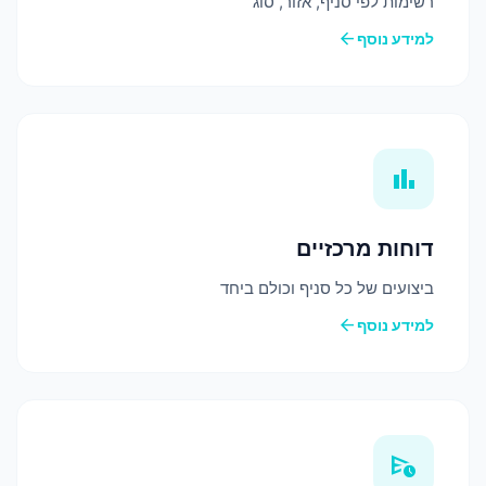
רשימות לפי סניף, אזור, סוג
arrow_back
למידע נוסף
bar_chart
דוחות מרכזיים
ביצועים של כל סניף וכולם ביחד
arrow_back
למידע נוסף
schedule_send