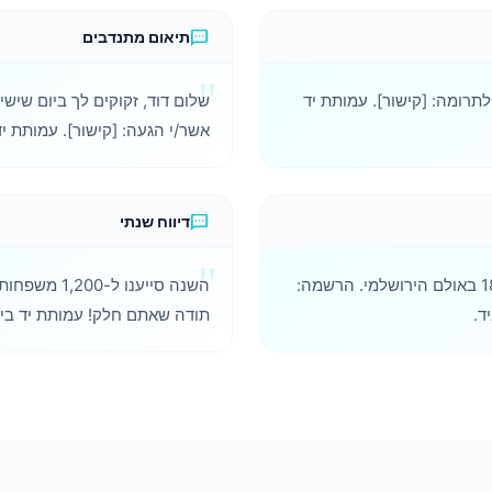
sms
תיאום מתנדבים
. לתרומה: [קישור]. עמותת יד
אשר/י הגעה: [קישור]. עמותת יד
sms
דיווח שנתי
הכנס השנתי שלנו - 15.3 ב-18:00 באולם הירושלמי. הרשמה:
השנה סייענו ל
ד.
תודה שאתם חלק! עמותת יד ביד