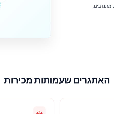
edule
רומות, תיאום מתנדבים,
האתגרים שעמותות מכירות
groups