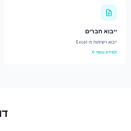
upload_file
ייבוא חברים
ייבוא רשימות מ-Excel
arrow_back
למידע נוסף
דוג