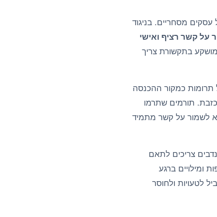
עסקים מסחריים. בניגוד
 על קשר רציף ואישי
מושקע בתקשורת צריך
 תרומות כמקור ההכנסה
פתיחה נמוך של כ-15% בלבד ותגובה מאכזבת. תורמים שתרמו
וא לשמור על קשר מתמיד
נדבים צריכים לתאם
ת ומילויים ברגע
יל לטעויות ולחוסר