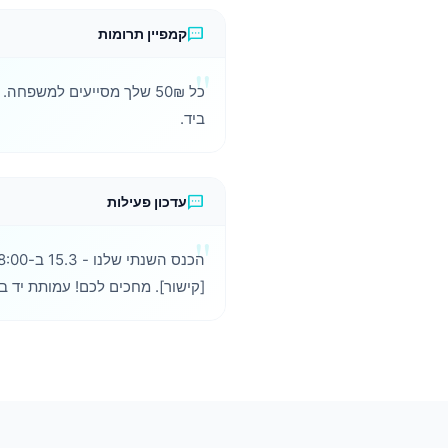
sms
קמפיין תרומות
כל 50₪ שלך מסייעים למשפחה
ביד.
sms
עדכון פעילות
[קישור]. מחכים לכם! עמותת יד בי