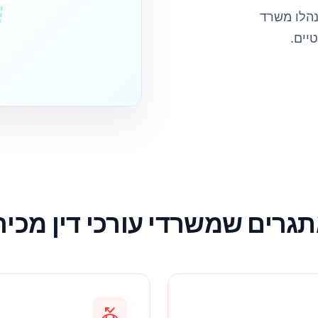
edule
נהלו משרד
גרים שמשרדי עורכי דין מכיר
phone_missed