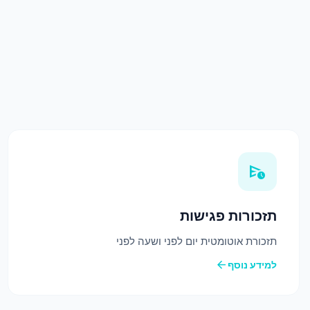
schedule_send
תזכורות פגישות
תזכורת אוטומטית יום לפני ושעה לפני
arrow_back
למידע נוסף