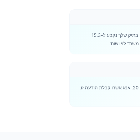
שלום גב' דוד, עדכון: מועד הדיון בתיק שלך נקבע ל-15.3
תזכורת: מועד הגשת ערעור - 20.3. אנא אשרו קבלת הודעה זו.