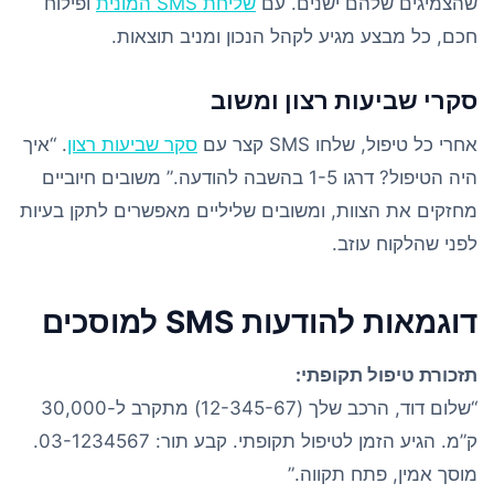
שהצמיגים שלהם ישנים. עם
שליחת SMS המונית
ופילוח
חכם, כל מבצע מגיע לקהל הנכון ומניב תוצאות.
סקרי שביעות רצון ומשוב
אחרי כל טיפול, שלחו SMS קצר עם
סקר שביעות רצון
. “איך
היה הטיפול? דרגו 1-5 בהשבה להודעה.” משובים חיוביים
מחזקים את הצוות, ומשובים שליליים מאפשרים לתקן בעיות
לפני שהלקוח עוזב.
דוגמאות להודעות SMS למוסכים
תזכורת טיפול תקופתי:
“שלום דוד, הרכב שלך (12-345-67) מתקרב ל-30,000
ק”מ. הגיע הזמן לטיפול תקופתי. קבע תור: 03-1234567.
מוסך אמין, פתח תקווה.”