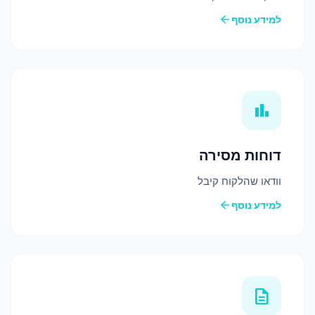
arrow_back
למידע נוסף
bar_chart
דוחות מסירה
וודאו שהלקוח קיבל
arrow_back
למידע נוסף
description