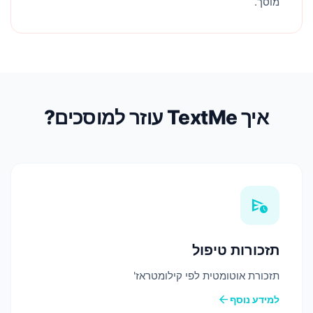
מוסך.
איך TextMe עוזר למוסכים?
schedule_send
תזכורות טיפול
תזכורת אוטומטית לפי קילומטראז'
arrow_back
למידע נוסף