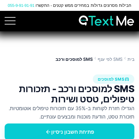
Ski
חבילות מסרונים גדולות במחירים ממש קטנים - התקשרו
055-9-91-91-91
t
Conten
chevron_left
chevron_left
בית
SMS לפי ענף
SMS למוסכים ורכב
directions_car
SMS למוסכים
SMS למוסכים ורכב - תזכורות
טיפולים, טסט ושירות
הגדילו חזרת לקוחות ב-35% עם תזכורות טיפולים אוטומטיות.
תזכורת טסט, הודעת מוכנות ומבצעים עונתיים.
arrow_back
פתיחת חשבון ניסיון