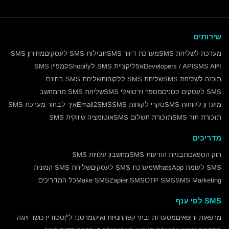
שירותים
מערכת לשליחת SMS
מערכת דיוור SMS
חבילות SMS לעסקים
מחירון SMS
SMS API
Developers / API
אפליקציית SMS לShopify
קמפיין SMS
תוכנה לשליחת SMS
שליחת SMS ללקוחות
שליחת SMS בחינם
SMS לעסקים קטנים
מספר וירטואלי SMS
שליחת SMS מהמחשב
מועדון לקוחות SMS
סקרי לקוחות SMS
Email2SMS
איך לבחור מערכת SMS
תזכורת תור SMS
תזכורת תשלום SMS
אוטומציה שיווקית SMS
מדריכים
חוק הספאם
תבניות הודעות SMS
מחשבון עלויות SMS
SMS לעומת WhatsApp
מערכת SMS לעסקים
שליחת SMS המונית
SMS Marketing
OTP SMS
Zapier SMS
Make SMS
כל המדריכים
SMS לפי ענף
מרפאות ורופאים
מסעדות ובתי קפה
חנויות ואיקומרס
נדל"ן
סטודיו כושר ויוגה