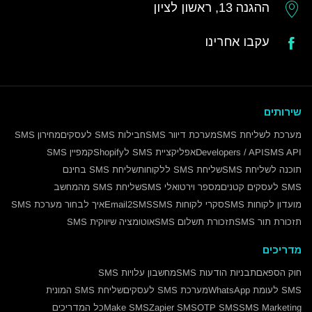
ההגנה 13, ראשון לציון
עקבו אחרינו
שירותים
מערכת לשליחת SMS
מערכת דיוור SMS
חבילות SMS לעסקים
מחירון SMS
SMS API
Developers / API
אפליקציית SMS לShopify
קמפיין SMS
תוכנה לשליחת SMS
שליחת SMS ללקוחות
שליחת SMS בחינם
SMS לעסקים קטנים
מספר וירטואלי SMS
שליחת SMS מהמחשב
מועדון לקוחות SMS
סקרי לקוחות SMS
Email2SMS
איך לבחור מערכת SMS
תזכורת תור SMS
תזכורת תשלום SMS
אוטומציה שיווקית SMS
מדריכים
חוק הספאם
תבניות הודעות SMS
מחשבון עלויות SMS
SMS לעומת WhatsApp
מערכת SMS לעסקים
שליחת SMS המונית
SMS Marketing
OTP SMS
Zapier SMS
Make SMS
כל המדריכים