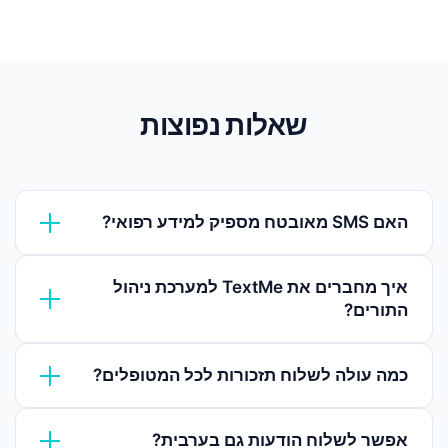
שאלות נפוצות
האם SMS מאובטח מספיק למידע רפואי?
SMS מתאים להודעות תפעוליות כמו תזכורות
איך מחברים את TextMe למערכת ניהול
תורים. לא מומלץ לשלוח מידע רפואי רגיש ב-
התורים?
SMS. ניתן לשלוח קישור מאובטח לאזור אישי
שבו המטופל צופה בתוצאות.
באמצעות REST API מתועד. צוות הפיתוח שלכם
כמה עולה לשלוח תזכורות לכל המטופלים?
יכול לחבר את TextMe לכל מערכת HIS, EMR
או מערכת ניהול תורים תוך ימים ספורים.
בחבילות למוסדות גדולים, המחיר יורד
אפשר לשלוח הודעות גם בערבית?
משמעותית ליחידה. צרו קשר לקבלת הצעת מחיר