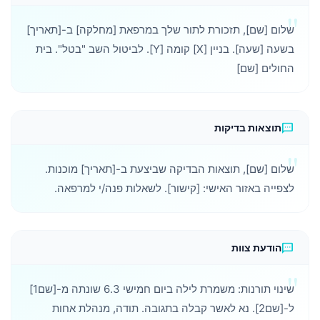
שלום [שם], תזכורת לתור שלך במרפאת [מחלקה] ב-[תאריך]
בשעה [שעה]. בניין [X] קומה [Y]. לביטול השב "בטל". בית
החולים [שם]
sms
תוצאות בדיקות
שלום [שם], תוצאות הבדיקה שביצעת ב-[תאריך] מוכנות.
לצפייה באזור האישי: [קישור]. לשאלות פנה/י למרפאה.
sms
הודעת צוות
שינוי תורנות: משמרת לילה ביום חמישי 6.3 שונתה מ-[שם1]
ל-[שם2]. נא לאשר קבלה בתגובה. תודה, מנהלת אחות