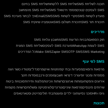
תוכנה לשליחת SMS
שליחת SMS ללקוחות
שליחת SMS בחינם
SMS לעסקים קטנים
מספר וירטואלי SMS
שליחת SMS מהמחשב
מועדון לקוחות SMS
סקרי לקוחות SMS
Email2SMS
איך לבחור מערכת SMS
תזכורת תור SMS
תזכורת תשלום SMS
אוטומציה שיווקית SMS
מדריכים
חוק הספאם
תבניות הודעות SMS
מחשבון עלויות SMS
SMS לעומת WhatsApp
מערכת SMS לעסקים
שליחת SMS המונית
SMS Marketing
OTP SMS
Zapier SMS
Make SMS
כל המדריכים
SMS לפי ענף
מרפאות ורופאים
מסעדות ובתי קפה
חנויות ואיקומרס
נדל"ן
סטודיו כושר ויוגה
מספרות ומכוני יופי
עורכי דין
רואי חשבון
מוסכים ורכב
מוסדות חינוך
אירועים והפקות
עמותות וארגונים
רשתות וזכיינות
מלונות ותיירות
סוכנויות ביטוח
שירותים פיננסיים
מרפאות שיניים
וטרינרים
לוגיסטיקה ומשלוחים
רשויות מקומיות
גיוס ו-HR
סוכני נסיעות
גני ילדים ומעונות
בתי חולים
הייטק וסטארטאפים
תכונות