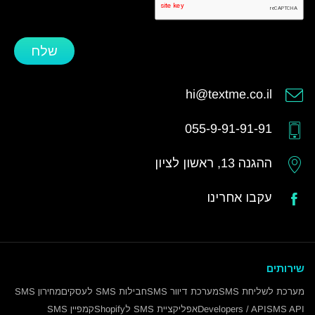
שלח
hi@textme.co.il
055-9-91-91-91
ההגנה 13, ראשון לציון
עקבו אחרינו
שירותים
מערכת לשליחת SMS
מערכת דיוור SMS
חבילות SMS לעסקים
מחירון SMS
SMS API
Developers / API
אפליקציית SMS לShopify
קמפיין SMS