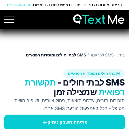
Ski
חבילות מסרונים גדולות במחירים ממש קטנים - התקשרו
055-9-91-91-91
t
Conten
chevron_left
chevron_left
בית
SMS לפי ענף
SMS לבתי חולים ומוסדות רפואיים
local_hospital
בתי חולים ומוסדות רפואיים
SMS לבתי חולים -
תקשורת
רפואית
שמצילה זמן
תזכורות תורים, עדכוני תוצאות, ניהול צוותים, ושיפור חוויית
מטופל - הכל באמצעות הודעת SMS אחת.
arrow_back
פתיחת חשבון ניסיון