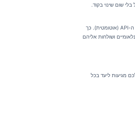
 גם לחו”ל בלי שום שינוי בקוד.
ניתן לשלוח הודעות בינלאומיות הן דרך הממשק הגרפי (שליחה ידנית או מתוזמנת) והן דרך ה-API (אוטומטית). כך
נלאומיים ושולחות אליהם
לכם מגיעות ליעד בכל