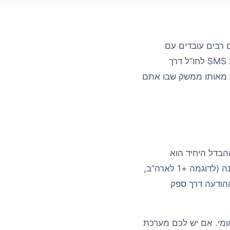
ם רבים עובדים עם
ך
 ברחבי העולם, ישירות מאותו ממשק שבו אתם
תמש לשליחת SMS רגיל בישראל. ההבדל היחיד הוא
הפורמט של מספר הטלפון: במקום מספר ישראלי, מקלידים את המספר עם קידומת המדינה (לדוגמה +1 לארה”ב,
ת ההודעה דרך ספק
ומי. אם יש לכם מערכת