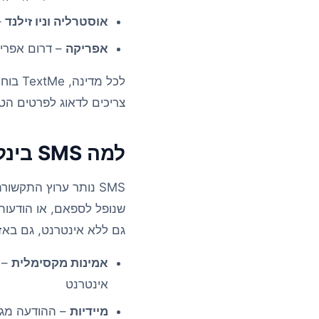
אוסטרליה וניו זילנד
–
אפריקה
– דרום אפריקה
לכל מ
צריכים לדאוג לפרטים הט
למה SMS בינלאומי חשוב לעסק שלך
SMS נותר ערוץ התקשורת האמין ביותר בעולם, עם
גם ללא אינטרנט, גם באז
אמינות מקסימלית
אינטרנט
מיידיות
– ההודעה מגיע