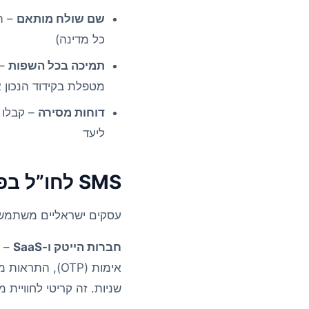
שם שולח מותאם
– ת
כל מדינה)
תמיכה בכל השפות
– 
מטפלת בקידוד הנכון 
דוחות מסירה
– קבלו 
ליעד
SMS לחו”ל בפעולה – דוגמאות מהשטח
עסקים ישראליים משתמשים ב-SMS בינלאומי של TextMe למגוון 
חברות הייטק ו-SaaS
אימות (OTP), 
שניות. זה קריטי לחוויי