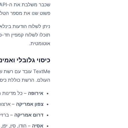
פשוט שנו את מספר הטלפון, וה-API מטפל
תוכלו לשלוח קמפיין חד-פ
אוטומטית.
כיסוי גלובלי ואמינ
TextMe עובד עם ר
העולם. הרשת כוללת כיסוי ביותר 
אירופה
– כל מדינות הא
צפון אמריקה
– ארצות 
דרום אמריקה
– ברזיל
אסיה
– הודו, סין, יפן