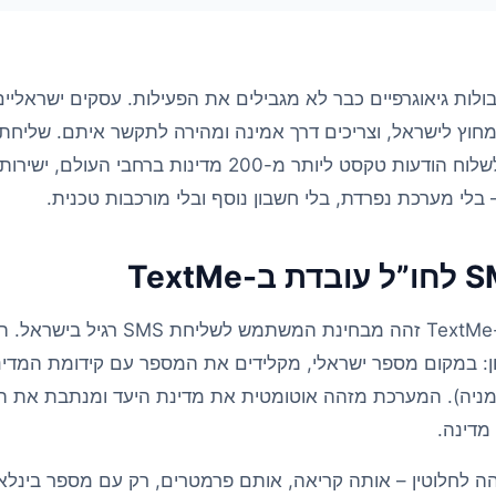
ולות גיאוגרפיים כבר לא מגבילים את הפעילות. עסקים ישראליי
 לישראל, וצריכים דרך אמינה ומהירה לתקשר איתם. שליחת SMS לחו”ל דר
מאפשרת לכם לשלוח הודעות טקסט ליותר מ-200 מדינות
בלי מערכת נפרדת, בלי חשבון נוסף ובלי מורכבות טכנית.
שליחת SMS בינלאומי ב-TextMe זהה מבחינת המש
בריטניה, +49 לגרמניה). המערכת מזהה אוטומטית את מדינת היעד ומנתבת א
מדינה.
ה לחלוטין – אותה קריאה, אותם פרמטרים, רק עם מספר בינלא