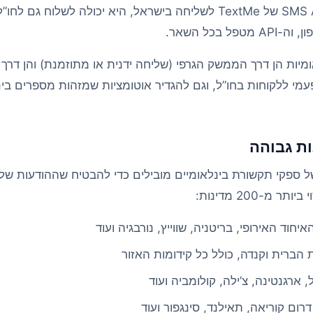
שכבר משלבת את ה-SMS API של TextMe לשליחה בישראל, היא יכולה לשלוח
 בכל השאר.
עמי ללקוחות בחו”ל, וגם להגדיר אוטומציות שמזהות מספרים בי
ות גבוהה
שת של ספקי תקשורת בינלאומיים מובילים כדי להבטיח שההודעות ש
מ-200 מדינות:
יחוד האירופי, בריטניה, שווייץ, נורבגיה ועוד
הברית וקנדה, כולל כל קידומות האזור
, ארגנטינה, צ’ילה, קולומביה ועוד
, דרום קוריאה, תאילנד, סינגפור ועוד