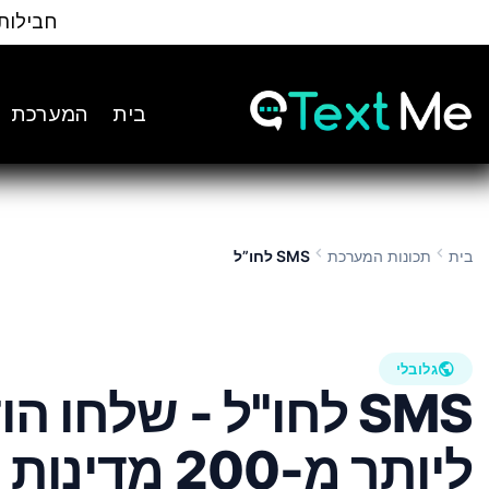
Ski
חבילות
t
Conten
בית
המערכת
chevron_left
chevron_left
בית
תכונות המערכת
SMS לחו”ל
public
גלובלי
SMS לחו"ל - שלחו ה
ליותר מ-200 מדינות