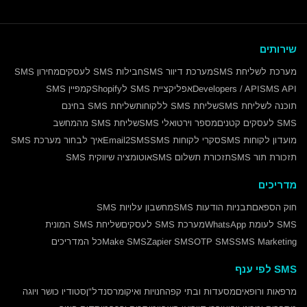
שירותים
מערכת לשליחת SMS
מערכת דיוור SMS
חבילות SMS לעסקים
מחירון SMS
SMS API
Developers / API
אפליקציית SMS לShopify
קמפיין SMS
תוכנה לשליחת SMS
שליחת SMS ללקוחות
שליחת SMS בחינם
SMS לעסקים קטנים
מספר וירטואלי SMS
שליחת SMS מהמחשב
מועדון לקוחות SMS
סקרי לקוחות SMS
Email2SMS
איך לבחור מערכת SMS
תזכורת תור SMS
תזכורת תשלום SMS
אוטומציה שיווקית SMS
מדריכים
חוק הספאם
תבניות הודעות SMS
מחשבון עלויות SMS
SMS לעומת WhatsApp
מערכת SMS לעסקים
שליחת SMS המונית
SMS Marketing
OTP SMS
Zapier SMS
Make SMS
כל המדריכים
SMS לפי ענף
מרפאות ורופאים
מסעדות ובתי קפה
חנויות ואיקומרס
נדל"ן
סטודיו כושר ויוגה