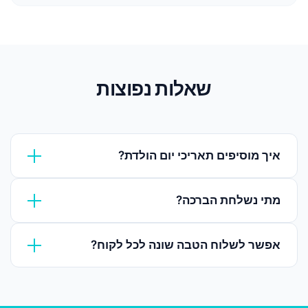
שאלות נפוצות
איך מוסיפים תאריכי יום הולדת?
ייבאו מ-Excel עם עמודת תאריך לידה, או הוסיפו ידנית
מתי נשלחת הברכה?
בכרטיס איש הקשר.
אתם מגדירים את שעת השליחה. ברירת המחדל היא 09:00
אפשר לשלוח הטבה שונה לכל לקוח?
בבוקר ביום ההולדת.
כן, עם שדות דינמיים תוכלו להכניס קוד קופון אישי לכל
לקוח.