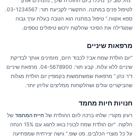
“מזל טוב לך מיכל! ביום ההולדת שלך, מזמינים אותך
לטיפול פנים במתנה. התקשרי לקביעת תור: 03-1234567.
ספא אקווה.” טיפול במתנה הוא הטבה בעלת ערך גבוה
שמגדילה את הסיכוי שהלקוח ירכוש טיפולים נוספים.
מרפאות שיניים
“יום הולדת שמח אבי! לכבוד היום, מזמינים אותך לבדיקת
שיניים ללא עלות. קבע תור: 04-5678900. מרפאת שיניים
ד’ר כהן.” מרפאות שמשתמשות בקמפיין יום הולדת מגלות
שהביקורים עולים ושהלקוחות ממליצים עליהן יותר.
חנויות חיות מחמד
רעיון מקורי: שלחו ברכה ליום ההולדת של
חיית המחמד
של
הלקוח. “יום הולדת שמח לבוני! בואו לחגוג עם 15% הנחה
על כל מוצרי הכלבים. פט שופ.” גישה יצירתית שמפתיעה