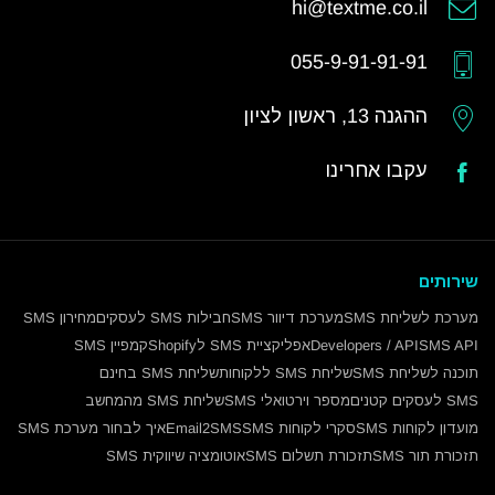
hi@textme.co.il
055-9-91-91-91
ההגנה 13, ראשון לציון
עקבו אחרינו
שירותים
מערכת לשליחת SMS
מערכת דיוור SMS
חבילות SMS לעסקים
מחירון SMS
SMS API
Developers / API
אפליקציית SMS לShopify
קמפיין SMS
תוכנה לשליחת SMS
שליחת SMS ללקוחות
שליחת SMS בחינם
SMS לעסקים קטנים
מספר וירטואלי SMS
שליחת SMS מהמחשב
מועדון לקוחות SMS
סקרי לקוחות SMS
Email2SMS
איך לבחור מערכת SMS
תזכורת תור SMS
תזכורת תשלום SMS
אוטומציה שיווקית SMS