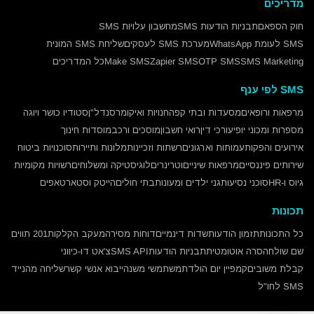
מדריכים
חוק הספאם
תבניות הודעות SMS
מחשבון עלויות SMS
SMS לעומת WhatsApp
מערכת SMS לעסקים
שליחת SMS המונית
SMS Marketing
OTP SMS
Zapier SMS
Make SMS
כל המדריכים
SMS לפי ענף
מרפאות ורופאים
מסעדות ובתי קפה
חנויות ואיקומרס
נדל"ן
סטודיו כושר ויוגה
מספרות ומכוני יופי
עורכי דין
רואי חשבון
מוסכים ורכב
מוסדות חינוך
אירועים והפקות
עמותות וארגונים
רשתות וזכיינות
מלונות ותיירות
סוכנויות ביטוח
שירותים פיננסיים
מרפאות שיניים
וטרינרים
לוגיסטיקה ומשלוחים
רשויות מקומיות
גיוס ו-HR
סוכני נסיעות
גני ילדים ומעונות
בתי חולים
הייטק וסטארטאפים
תכונות
כל התכונות
תזמון הודעות
שדות דינמיים
דוחות מסירה
מעקב הקלקות
201 תווים
שם שולח
הסרה אוטומטית
תבניות הודעות
SMS API
צ'אט דו-כיווני
קבלת משובים
קמפיין יום הולדת
משתמשי משנה
ייבוא אנשי קשר
שליחה מהנייד
SMS לחו"ל