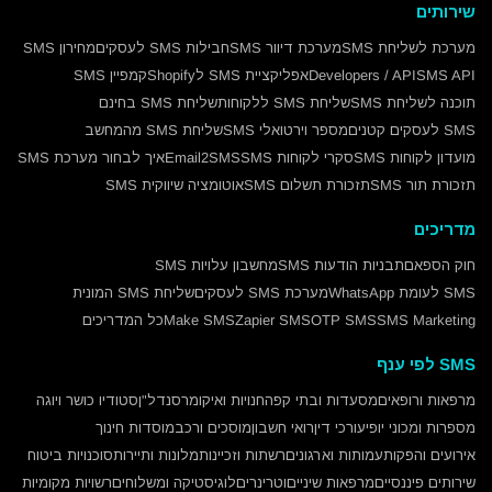
שירותים
מערכת לשליחת SMS
מערכת דיוור SMS
חבילות SMS לעסקים
מחירון SMS
SMS API
Developers / API
אפליקציית SMS לShopify
קמפיין SMS
תוכנה לשליחת SMS
שליחת SMS ללקוחות
שליחת SMS בחינם
SMS לעסקים קטנים
מספר וירטואלי SMS
שליחת SMS מהמחשב
מועדון לקוחות SMS
סקרי לקוחות SMS
Email2SMS
איך לבחור מערכת SMS
תזכורת תור SMS
תזכורת תשלום SMS
אוטומציה שיווקית SMS
מדריכים
חוק הספאם
תבניות הודעות SMS
מחשבון עלויות SMS
SMS לעומת WhatsApp
מערכת SMS לעסקים
שליחת SMS המונית
SMS Marketing
OTP SMS
Zapier SMS
Make SMS
כל המדריכים
SMS לפי ענף
מרפאות ורופאים
מסעדות ובתי קפה
חנויות ואיקומרס
נדל"ן
סטודיו כושר ויוגה
מספרות ומכוני יופי
עורכי דין
רואי חשבון
מוסכים ורכב
מוסדות חינוך
אירועים והפקות
עמותות וארגונים
רשתות וזכיינות
מלונות ותיירות
סוכנויות ביטוח
שירותים פיננסיים
מרפאות שיניים
וטרינרים
לוגיסטיקה ומשלוחים
רשויות מקומיות