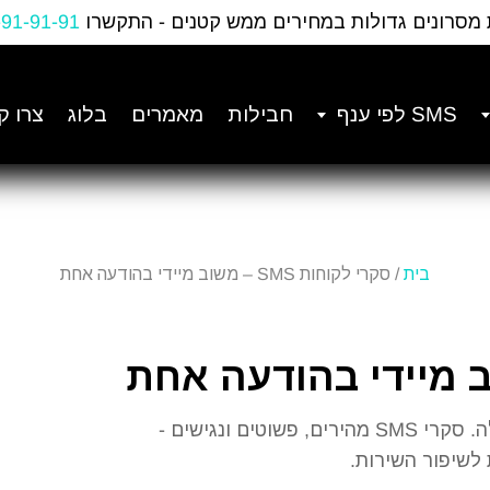
 מסרונים גדולות במחירים ממש קטנים - התקשרו
-91-91-91
SMS לפי ענף
חבילות
מאמרים
בלוג
צרו ק
בית
/ סקרי לקוחות SMS – משוב מיידי בהודעה אחת
אספו משוב מלקוחות עם שיעור תגובה של 45% ומעלה. סקרי SMS מהירים, פשוטים ונגישים -
 לשיפור השירות.