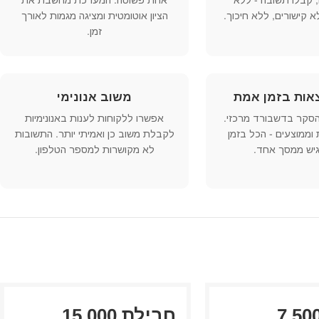
 קבלו תשובה - ללא
אחת פשוטה. המערכת מחשבת את
א קישורים, ללא חיכוך.
הציון אוטומטית ומציגה מגמות לאורך
זמן.
צאות בזמן אמת
משוב אנונימי
הסקר בדשבורד מרכזי.
אפשרו ללקוחות לענות באנונימיות
 וממוצעים - הכל בזמן
לקבלת משוב כן ואמיתי יותר. התשובות
גיש ממסך אחד.
לא מקושרות למספר הטלפון.
בילת 7,500
חבילת 15,000