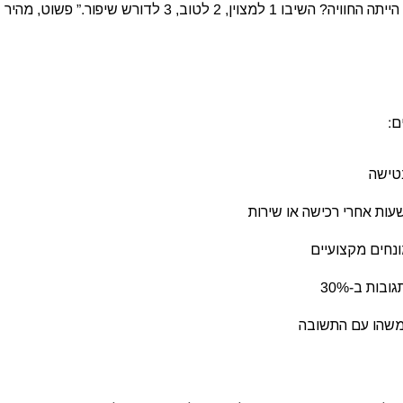
שלחו שאלה ב-SMS והלקוח עונה בהודעה חוזרת. למשל: “איך הייתה החוויה? השיבו 1 למצוין, 2 לטוב, 3 לדורש שיפור.” פשוט, מהיר
ם:
נחים מקצועיים
בות ב-30%
משהו עם התשובה