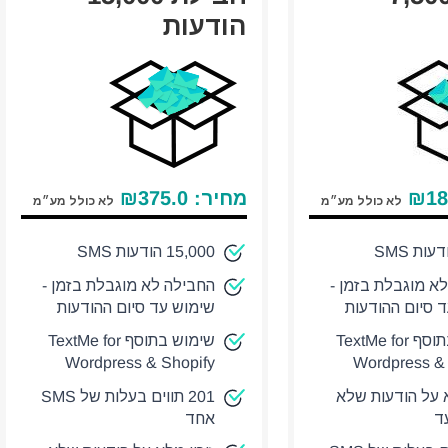
הודעות
18
₪
מחיר:
375.0
₪
לא כולל מע״מ
לא כולל מע״מ
15,000 הודעות SMS
א מוגבלת בזמן -
החבילה לא מוגבלת בזמן -
 סיום ההודעות
שימוש עד סיום ההודעות
שימוש בתוסף TextMe for
שימוש בתוסף TextMe for
Wordpress & Shopify
Wordpress & 
א על הודעות שלא
201 תווים בעלות של SMS
עד
אחד