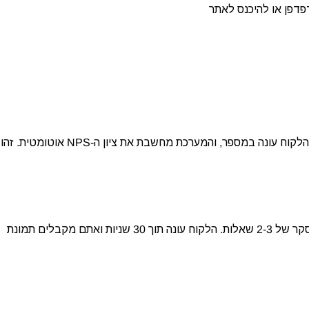
שלחו שאלה אחת פשוטה: “בסולם 1-10, כמה תמליצו עלינו?” הלקוח עונה במספר, והמערכת מחשבת את ציון ה-NPS אוטומטית. זהו
לאחר רכישה, פגישה או שירות – שלחו SMS עם קישור קצר לסקר של 2-3 שאלות. הלקוח עונה תוך 30 שניות ואתם מקבלים תמונת