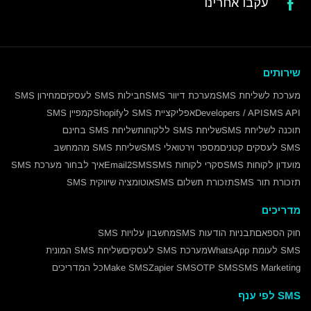
עקבו אחרינו
שירותים
מערכת לשליחת SMS
מערכת דיוור SMS
חבילות SMS לעסקים
מחירון SMS
SMS API
Developers / API
אפליקציית SMS לShopify
קמפיין SMS
תוכנה לשליחת SMS
שליחת SMS ללקוחות
שליחת SMS בחינם
SMS לעסקים קטנים
מספר וירטואלי SMS
שליחת SMS מהמחשב
מועדון לקוחות SMS
סקרי לקוחות SMS
Email2SMS
איך לבחור מערכת SMS
תזכורת תור SMS
תזכורת תשלום SMS
אוטומציה שיווקית SMS
מדריכים
חוק הספאם
תבניות הודעות SMS
מחשבון עלויות SMS
SMS לעומת WhatsApp
מערכת SMS לעסקים
שליחת SMS המונית
SMS Marketing
OTP SMS
Zapier SMS
Make SMS
כל המדריכים
SMS לפי ענף