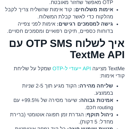
OTP מאפשר שחזור מאובטח.
אימות משלוחים:
קוד אימות שהשליח צריך לקבל
מהלקוח כדי לאשר קבלת המשלוח.
גישה למסמכים רגישים:
אימות לפני צפייה
בדוחות כספיים, תיקים רפואיים ומסמכים חסויים.
איך לשלוח OTP SMS עם
TextMe API
TextMe מציעה
API ייעודי ל-OTP
שמקל על שליחת
קודי אימות:
שליחה מהירה:
הקוד מגיע תוך 2-5 שניות
בממוצע.
אמינות גבוהה:
שיעור מסירה של 99.5%+ עם
routing חכם.
ניהול תוקף:
הגדרת זמן תפוגה אוטומטי (ברירת
מחדל: 5 דקות).
מניעת שימוש חוזר:
כל קוד נמחק אוטומטית