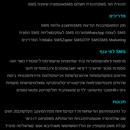
תזכורת תור SMS
תזכורת תשלום SMS
אוטומציה שיווקית SMS
מדריכים
חוק הספאם
תבניות הודעות SMS
מחשבון עלויות SMS
SMS לעומת WhatsApp
מערכת SMS לעסקים
שליחת SMS המונית
SMS Marketing
OTP SMS
Zapier SMS
Make SMS
כל המדריכים
SMS לפי ענף
מרפאות ורופאים
מסעדות ובתי קפה
חנויות ואיקומרס
נדל"ן
סטודיו כושר ויוגה
מספרות ומכוני יופי
עורכי דין
רואי חשבון
מוסכים ורכב
מוסדות חינוך
אירועים והפקות
עמותות וארגונים
רשתות וזכיינות
מלונות ותיירות
סוכנויות ביטוח
שירותים פיננסיים
מרפאות שיניים
וטרינרים
לוגיסטיקה ומשלוחים
רשויות מקומיות
גיוס ו-HR
סוכני נסיעות
גני ילדים ומעונות
בתי חולים
הייטק וסטארטאפים
תכונות
כל התכונות
תזמון הודעות
שדות דינמיים
דוחות מסירה
מעקב הקלקות
201 תווים
שם שולח
הסרה אוטומטית
תבניות הודעות
SMS API
צ'אט דו-כיווני
קבלת משובים
קמפיין יום הולדת
משתמשי משנה
ייבוא אנשי קשר
שליחה מהנייד