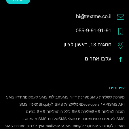
hi@textme.co.il
055-9-91-91-91
ההגנה 13, ראשון לציון
עקבו אחרינו
שירותים
מערכת לשליחת SMS
מערכת דיוור SMS
חבילות SMS לעסקים
מחירון SMS
SMS API
Developers / API
אפליקציית SMS לShopify
קמפיין SMS
תוכנה לשליחת SMS
שליחת SMS ללקוחות
שליחת SMS בחינם
SMS לעסקים קטנים
מספר וירטואלי SMS
שליחת SMS מהמחשב
מועדון לקוחות SMS
סקרי לקוחות SMS
Email2SMS
איך לבחור מערכת SMS