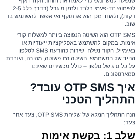
שנשלח למשתמש כדי לאמת את זהותו. הקוד תקף
לשימוש חד-פעמי בלבד ולזמן מוגבל (בדרך כלל 2-5
דקות), ולאחר מכן הוא פג תוקף ואי אפשר להשתמש בו
שוב.
OTP SMS הוא השיטה הנפוצה ביותר למשלוח קודי
אימות. במקום להשתמש באפליקציות ייעודיות או
באימייל, הקוד נשלח ישירות כהודעת SMS לטלפון
הנייד של המשתמש. השיטה הזו פשוטה, מהירה, ועובדת
על כל סוג של טלפון – כולל מכשירים שאינם
סמארטפונים.
איך OTP SMS עובד?
התהליך הטכני
הנה התהליך המלא של שליחת OTP SMS, צעד אחר
צעד:
שלב 1: בקשת אימות