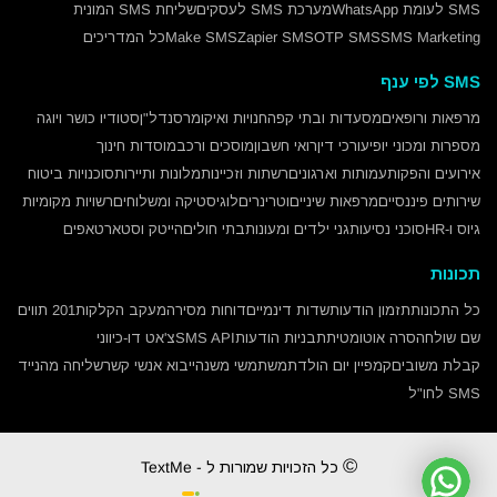
SMS לעומת WhatsApp
מערכת SMS לעסקים
שליחת SMS המונית
SMS Marketing
OTP SMS
Zapier SMS
Make SMS
כל המדריכים
SMS לפי ענף
מרפאות ורופאים
מסעדות ובתי קפה
חנויות ואיקומרס
נדל"ן
סטודיו כושר ויוגה
מספרות ומכוני יופי
עורכי דין
רואי חשבון
מוסכים ורכב
מוסדות חינוך
אירועים והפקות
עמותות וארגונים
רשתות וזכיינות
מלונות ותיירות
סוכנויות ביטוח
שירותים פיננסיים
מרפאות שיניים
וטרינרים
לוגיסטיקה ומשלוחים
רשויות מקומיות
גיוס ו-HR
סוכני נסיעות
גני ילדים ומעונות
בתי חולים
הייטק וסטארטאפים
תכונות
כל התכונות
תזמון הודעות
שדות דינמיים
דוחות מסירה
מעקב הקלקות
201 תווים
שם שולח
הסרה אוטומטית
תבניות הודעות
SMS API
צ'אט דו-כיווני
קבלת משובים
קמפיין יום הולדת
משתמשי משנה
ייבוא אנשי קשר
שליחה מהנייד
SMS לחו"ל
©
כל הזכויות שמורות ל - TextMe