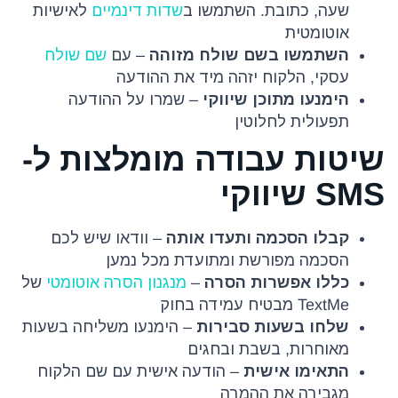
שעה, כתובת. השתמשו ב
שדות דינמיים
לאישיות
אוטומטית
השתמשו בשם שולח מזוהה
– עם
שם שולח
עסקי, הלקוח יזהה מיד את ההודעה
הימנעו מתוכן שיווקי
– שמרו על ההודעה
תפעולית לחלוטין
שיטות עבודה מומלצות ל-
SMS שיווקי
קבלו הסכמה ותעדו אותה
– וודאו שיש לכם
הסכמה מפורשת ומתועדת מכל נמען
כללו אפשרות הסרה
–
מנגנון הסרה אוטומטי
של
TextMe מבטיח עמידה בחוק
שלחו בשעות סבירות
– הימנעו משליחה בשעות
מאוחרות, בשבת ובחגים
התאימו אישית
– הודעה אישית עם שם הלקוח
מגבירה את ההמרה