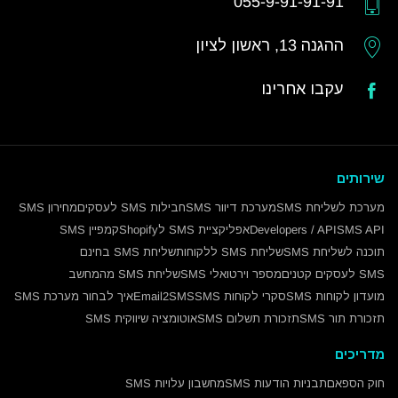
055-9-91-91-91
ההגנה 13, ראשון לציון
עקבו אחרינו
שירותים
מערכת לשליחת SMS
מערכת דיוור SMS
חבילות SMS לעסקים
מחירון SMS
SMS API
Developers / API
אפליקציית SMS לShopify
קמפיין SMS
תוכנה לשליחת SMS
שליחת SMS ללקוחות
שליחת SMS בחינם
SMS לעסקים קטנים
מספר וירטואלי SMS
שליחת SMS מהמחשב
מועדון לקוחות SMS
סקרי לקוחות SMS
Email2SMS
איך לבחור מערכת SMS
תזכורת תור SMS
תזכורת תשלום SMS
אוטומציה שיווקית SMS
מדריכים
חוק הספאם
תבניות הודעות SMS
מחשבון עלויות SMS