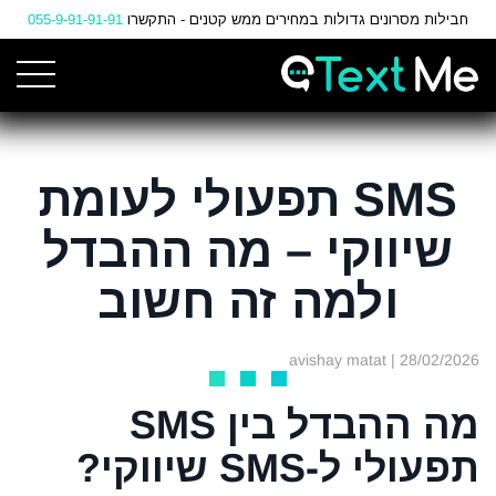
Ski
חבילות מסרונים גדולות במחירים ממש קטנים - התקשרו
055-9-91-91-91
t
Conten
SMS תפעולי לעומת
שיווקי – מה ההבדל
ולמה זה חשוב
| avishay matat
28/02/2026
מה ההבדל בין SMS
תפעולי ל-SMS שיווקי?