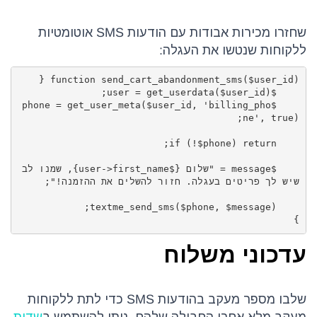
שחזרו מכירות אבודות עם הודעות SMS אוטומטיות
ללקוחות שנטשו את העגלה:
    $phone = get_user_meta($user_id, 'billing_pho
    $message = "שלום {$user->first_name}, שמנו לב 
}
עדכוני משלוח
שלבו מספר מעקב בהודעות SMS כדי לתת ללקוחות
מעקב מלא אחרי החבילה שלהם. ניתן להשתמש ב
שדות