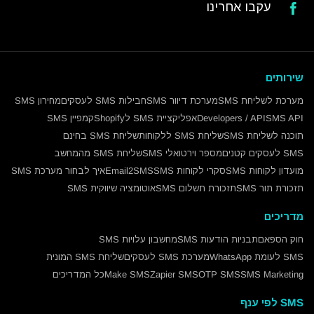
עקבו אחרינו
שירותים
מערכת לשליחת SMS
מערכת דיוור SMS
חבילות SMS לעסקים
מחירון SMS
SMS API
Developers / API
אפליקציית SMS לShopify
קמפיין SMS
תוכנה לשליחת SMS
שליחת SMS ללקוחות
שליחת SMS בחינם
SMS לעסקים קטנים
מספר וירטואלי SMS
שליחת SMS מהמחשב
מועדון לקוחות SMS
סקרי לקוחות SMS
Email2SMS
איך לבחור מערכת SMS
תזכורת תור SMS
תזכורת תשלום SMS
אוטומציה שיווקית SMS
מדריכים
חוק הספאם
תבניות הודעות SMS
מחשבון עלויות SMS
SMS לעומת WhatsApp
מערכת SMS לעסקים
שליחת SMS המונית
SMS Marketing
OTP SMS
Zapier SMS
Make SMS
כל המדריכים
SMS לפי ענף