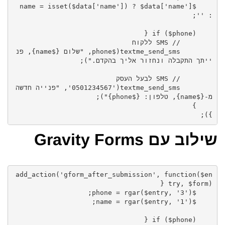
    $name = isset($data['name']) ? $data['name'] 
        textme_send_sms($phone, "שלום {$name}, פנ
        textme_send_sms('0501234567', "פנייה חדשה 
});
שילוב עם Gravity Forms
add_action('gform_after_submission', function($en