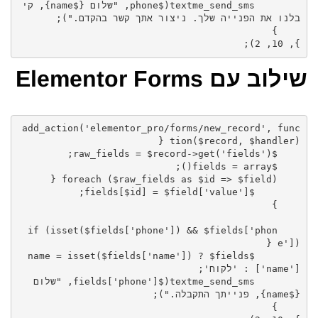
        textme_send_sms($phone, "שלום {$name}, קי
}, 10, 2);
שילוב עם Elementor Forms
add_action('elementor_pro/forms/new_record', func
    if (isset($fields['phone']) && $fields['phon
        $name = isset($fields['name']) ? $fields
        textme_send_sms($fields['phone'], "שלום 