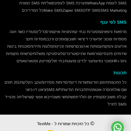
SMS לעומת WhatsApp
מערכת SMS לעסקים
שליחת SMS המונית
SMS Marketing
OTP SMS
Zapier SMS
Make SMS
כל המדריכים
SMS לפי ענף
מרפאות ורופאים
מסעדות ובתי קפה
חנויות ואיקומרס
נדל"ן
סטודיו כושר ויוגה
מספרות ומכוני יופי
עורכי דין
רואי חשבון
מוסכים ורכב
מוסדות חינוך
אירועים והפקות
עמותות וארגונים
רשתות וזכיינות
מלונות ותיירות
סוכנויות ביטוח
שירותים פיננסיים
מרפאות שיניים
וטרינרים
לוגיסטיקה ומשלוחים
רשויות מקומיות
גיוס ו-HR
סוכני נסיעות
גני ילדים ומעונות
בתי חולים
הייטק וסטארטאפים
תכונות
כל התכונות
תזמון הודעות
שדות דינמיים
דוחות מסירה
מעקב הקלקות
201 תווים
שם שולח
הסרה אוטומטית
תבניות הודעות
SMS API
צ'אט דו-כיווני
קבלת משובים
קמפיין יום הולדת
משתמשי משנה
ייבוא אנשי קשר
שליחה מהנייד
SMS לחו"ל
©
כל הזכויות שמורות ל - TextMe