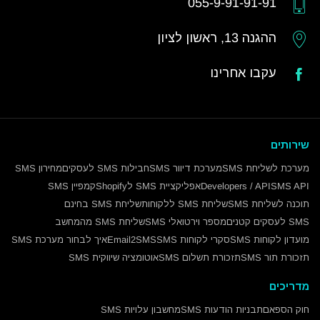
055-9-91-91-91
ההגנה 13, ראשון לציון
עקבו אחרינו
שירותים
מערכת לשליחת SMS
מערכת דיוור SMS
חבילות SMS לעסקים
מחירון SMS
SMS API
Developers / API
אפליקציית SMS לShopify
קמפיין SMS
תוכנה לשליחת SMS
שליחת SMS ללקוחות
שליחת SMS בחינם
SMS לעסקים קטנים
מספר וירטואלי SMS
שליחת SMS מהמחשב
מועדון לקוחות SMS
סקרי לקוחות SMS
Email2SMS
איך לבחור מערכת SMS
תזכורת תור SMS
תזכורת תשלום SMS
אוטומציה שיווקית SMS
מדריכים
חוק הספאם
תבניות הודעות SMS
מחשבון עלויות SMS