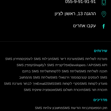
055-9-91-91-91
ההגנה 13, ראשון לציון
עקבו אחרינו
שירותים
מערכת לשליחת SMS
מערכת דיוור SMS
חבילות SMS לעסקים
מחירון SMS
SMS API
Developers / API
אפליקציית SMS לShopify
קמפיין SMS
תוכנה לשליחת SMS
שליחת SMS ללקוחות
שליחת SMS בחינם
SMS לעסקים קטנים
מספר וירטואלי SMS
שליחת SMS מהמחשב
מועדון לקוחות SMS
סקרי לקוחות SMS
Email2SMS
איך לבחור מערכת SMS
תזכורת תור SMS
תזכורת תשלום SMS
אוטומציה שיווקית SMS
מדריכים
חוק הספאם
תבניות הודעות SMS
מחשבון עלויות SMS