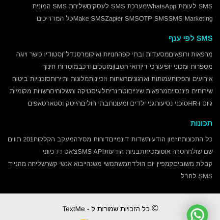
SMS לעומת WhatsApp
מערכת SMS לעסקים
שליחת SMS המונית
SMS Marketing
OTP SMS
Zapier SMS
Make SMS
כל המדריכים
SMS לפי ענף
מרפאות ורופאים
מסעדות ובתי קפה
חנויות ואיקומרס
נדל"ן
סטודיו כושר ויוגה
מספרות ומכוני יופי
עורכי דין
רואי חשבון
מוסכים ורכב
מוסדות חינוך
אירועים והפקות
עמותות וארגונים
רשתות וזכיינות
מלונות ותיירות
סוכנויות ביטוח
שירותים פיננסיים
מרפאות שיניים
וטרינרים
לוגיסטיקה ומשלוחים
רשויות מקומיות
גיוס ו-HR
סוכני נסיעות
גני ילדים ומעונות
בתי חולים
הייטק וסטארטאפים
תכונות
כל התכונות
תזמון הודעות
שדות דינמיים
דוחות מסירה
מעקב הקלקות
201 תווים
שם שולח
הסרה אוטומטית
תבניות הודעות
SMS API
צ'אט דו-כיווני
קבלת משובים
קמפיין יום הולדת
משתמשי משנה
ייבוא אנשי קשר
שליחה מהנייד
SMS לחו"ל
©
כל הזכויות שמורות ל - TextMe