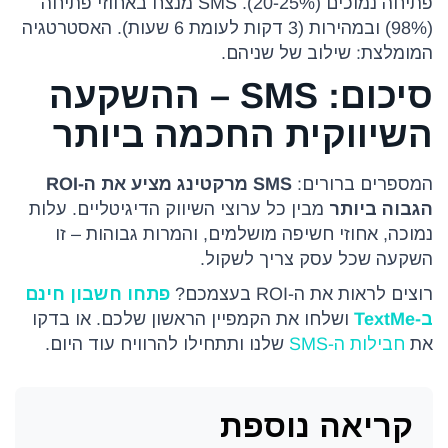
פתיחה נמוכים (20-25%). SMS מנצח באחוזי פתיחה
(98%) ובמהירות (3 דקות לעומת 6 שעות). האסטרטגיה
המומלצת: שילוב של שניהם.
סיכום: SMS – ההשקעה
השיווקית החכמה ביותר
המספרים ברורים:
SMS מרקטינג מציע את ה-ROI
הגבוה ביותר
מבין כל ערוצי השיווק הדיגיטליים. עלות
נמוכה, אחוזי חשיפה מושלמים, והמרות גבוהות – זו
השקעה שכל עסק צריך לשקול.
רוצים לראות את ה-ROI בעצמכם?
פתחו חשבון חינם
ב-TextMe
ושלחו את הקמפיין הראשון שלכם. או בדקו
את
חבילות ה-SMS
שלנו ותתחילו להרוויח עוד היום.
קריאה נוספת