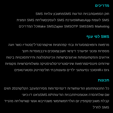
מדריכים
חוק הספאם
תבניות הודעות SMS
מחשבון עלויות SMS
SMS לעומת WhatsApp
מערכת SMS לעסקים
שליחת SMS המונית
SMS Marketing
OTP SMS
Zapier SMS
Make SMS
כל המדריכים
SMS לפי ענף
מרפאות ורופאים
מסעדות ובתי קפה
חנויות ואיקומרס
נדל"ן
סטודיו כושר ויוגה
מספרות ומכוני יופי
עורכי דין
רואי חשבון
מוסכים ורכב
מוסדות חינוך
אירועים והפקות
עמותות וארגונים
רשתות וזכיינות
מלונות ותיירות
סוכנויות ביטוח
שירותים פיננסיים
מרפאות שיניים
וטרינרים
לוגיסטיקה ומשלוחים
רשויות מקומיות
גיוס ו-HR
סוכני נסיעות
גני ילדים ומעונות
בתי חולים
הייטק וסטארטאפים
תכונות
כל התכונות
תזמון הודעות
שדות דינמיים
דוחות מסירה
מעקב הקלקות
201 תווים
שם שולח
הסרה אוטומטית
תבניות הודעות
SMS API
צ'אט דו-כיווני
קבלת משובים
קמפיין יום הולדת
משתמשי משנה
ייבוא אנשי קשר
שליחה מהנייד
SMS לחו"ל