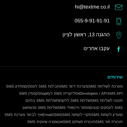
hi@textme.co.il
055-9-91-91-91
ההגנה 13, ראשון לציון
עקבו אחרינו
שירותים
מערכת לשליחת SMS
מערכת דיוור SMS
חבילות SMS לעסקים
מחירון SMS
SMS API
Developers / API
אפליקציית SMS לShopify
קמפיין SMS
תוכנה לשליחת SMS
שליחת SMS ללקוחות
שליחת SMS בחינם
SMS לעסקים קטנים
מספר וירטואלי SMS
שליחת SMS מהמחשב
מועדון לקוחות SMS
סקרי לקוחות SMS
Email2SMS
איך לבחור מערכת SMS
תזכורת תור SMS
תזכורת תשלום SMS
אוטומציה שיווקית SMS