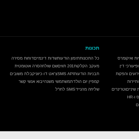
תכונות
יות ואיקומרס
כל התכונות
תזמון הודעות
שדות דינמיים
דוחות מסירה
פי
עורכי דין
מעקב הקלקות
201 תווים
שם שולח
הסרה אוטומטית
רועים והפקות
תבניות הודעות
SMS API
צ'אט דו-כיווני
קבלת משובים
תיירות
קמפיין יום הולדת
משתמשי משנה
ייבוא אנשי קשר
שיניים
וטרינרים
שליחה מהנייד
SMS לחו"ל
 ו-HR
ם