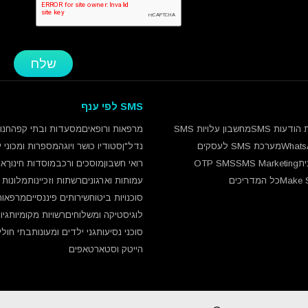
שלח
SMS לפי ענף
הודעות SMS
מחשבון עלויות SMS
מרפאות ורופאים
מסעדות ובתי קפה
חנו
מערכת SMS לעסקים
נדל"ן
סטודיו כושר ויוגה
מספרות ומכוני יו
SMS Marketing
OTP SMS
רואי חשבון
מוסכים ורכב
מוסדות חינוך
אי
Make 
כל המדריכים
עמותות וארגונים
רשתות וזכיינות
מלונות ו
סוכנויות ביטוח
שירותים פיננסיים
מרפאות 
לוגיסטיקה ומשלוחים
רשויות מקומיות
גיוס
סוכני נסיעות
גני ילדים ומעונות
בתי חולי
הייטק וסטארטאפים