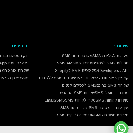
שירותים
מדריכים
מערכת לשליחת SMS
מערכת דיוור SMS
חוק הספאם
תבניות 
חבילות SMS לעסקים
מחירון SMS
SMS API
SMS לעומת WhatsApp
Developers / API
אפליקציית SMS לShopify
שליחת SMS המונית
קמפיין SMS
תוכנה לשליחת SMS
שליחת SMS ללקוחות
Zapier SMS
SMS
שליחת SMS בחינם
SMS לעסקים קטנים
מספר וירטואלי SMS
שליחת SMS מהמחשב
מועדון לקוחות SMS
סקרי לקוחות SMS
Email2SMS
איך לבחור מערכת SMS
תזכורת תור SMS
תזכורת תשלום SMS
אוטומציה שיווקית SMS