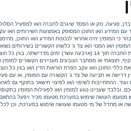
ובדן, פגיעה, נזק או הפסד שיגרם לחברה ו/או למפעיל הסלולרי
ם המידע ו/או התוכן המסופק באמצעות השירותים ו/או עקב 
ר כי המזמין יהיה אחראי לנכונות המידע ו/או התוכן, מהימנ
מזמין ו/או המנוי ו/או צד ג’ כלשהו הקשורים בשירותים נשוא
5.2. המזמין מתחייב לשפות ו/או לפצות את החברה תוך 14 (ארבעה עשר) 
קיף, תוצאתי או מסתבר הנובעים מעניינים הקשורים למזמין 
ת כללי התוכן ו/או עקב הפרת הוראות הדין ו/או בגין כל ה
ין דרישה או תביעה של צד ג’ הקשורה עם המזמין, או עם פעיל
ועוד. ההתחייבות לשיפוי ו/או לפיצוי תישאר בתוקף גם לאח
סכם, ובלבד שעניינו נוגע למזמין ו/או לפעילות המזמין בתקופ
מעשה או מחדל של מי מטעמו שעושה שימוש במערכת, וכן לכל נ