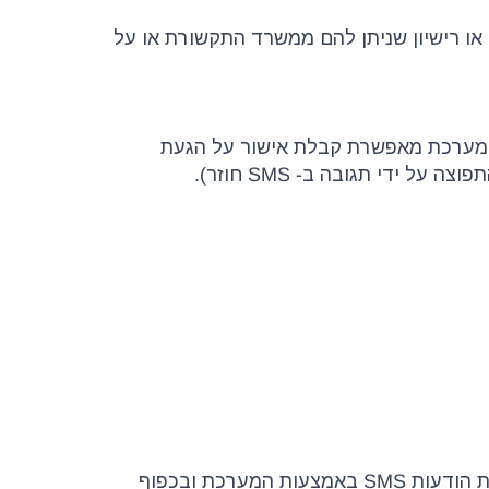
או רישיון שניתן להם ממשרד התקשורת או על
 המערכת מאפשרת קבלת אישור על הגעת
די תגובה ב- SMS חוזר).
3.1. בכפוף לקיום מלא של כל חובותיו של המזמין מכוח הסכם זה, תספק החברה למזמין שירותי שליחת הודעות SMS באמצעות המערכת ובכפוף