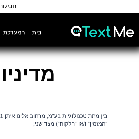
Ski
חבילות
t
Conten
בית
המערכת
מדיניו
ה
“המזמין” ו/או “הלקוח”) מצד שני;