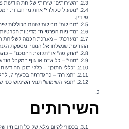
2.3. “השירותים” שירותי שליחת הודעות SMS באמצעות המערכת.
2.4. “מפעיל סלולרי” אחת מהחברות ה
פי דין.
2.5. “חבילות” חבילות שונות הכוללות שירותים שונים בהתאם למאפייניהן ומחיריהן באתר.
2.6. “מדיניות הפרטיות” מדיניות הפרטיות של משתמשי האתר כפי שתעודכן מעת לעת.
2.7. “מערכת” – מערכת חכמה לשליחת
ההודעות שנשלחו אל המנוי ומספקת הגנה מתב
2.8. “התקופה” או “תקופת ההסכם” – כהגדרתה בסעיף ‎10 להלן.
2.9. “מנוי” – כל אדם או גוף המקבל הודעה באמצעות המערכת בהתאם לרשימת המנויים של המזמין.
2.10. “כללי התוכן” – כללי תוכן ההודעות שישלחו באמצעות המערכת בהתאם למפורט בנספח א’.
2.11. “תמורה” – כהגדרתה בסעיף ‎7, להלן.
2.12. “תנאי השימוש” תנאי השימוש כפי שמופיעים באתר החברה ומתעדכנים מעת לעת.
3.
השירותים