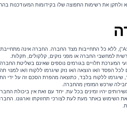
א ולתקן את רשימות התפוצה שלו בקידומות המעודכנות בהת
ה
7.1. המערכת מסופקת כמות שהיא (“AS IS”), ללא כל התחייבות מצד החברה. החב
שית למחשבי החברה או מפני נזקים, קלקולים, תקלות.
וביצועי המערכת תלויים בגורמים נוספים שאינם בשליטת החברה
ם לכל הפסד ו/או הוצאה ו/או נזק שיגרמו ללקוח ו/או למנוי
, שיגרמו ללקוח בלבד, כתוצאה מהפרת הסכם זה על ידי החב
חבילה שרכש המזמין מהחברה.
השירותים יהיו זמינים בכל עת. יחד עם זאת אין ביכולת החב
ת השימוש באתר מעת לעת לצורכי תחזוקתו וארגונו. החברה 
.