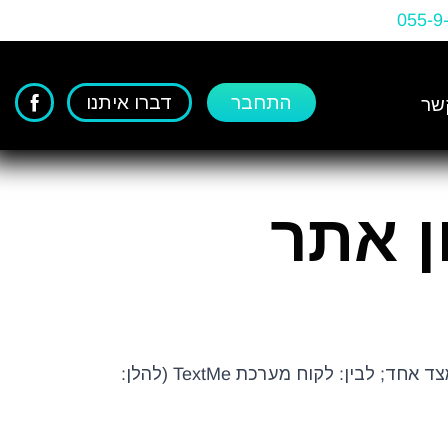
055-9
התחבר
דברו איתנו
שר
ן אתר
בין מתת טכנולוגיות בע”מ, מרחוב אלינו איתן 1 רשל״צ – מיקוד 7565435 (להלן: “החברה” ו/או “TextMe”) מצד אחד; לבין: לקוח מערכת TextMe (להלן: