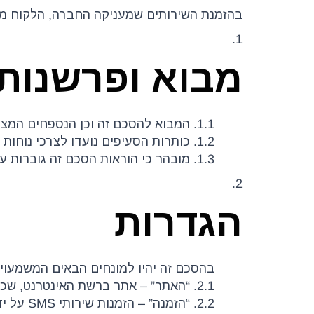
בהזמנת השירותים שמעניקה החברה, הלקוח מס
1.
מבוא ופרשנות
1.1. המבוא להסכם זה וכן הנספחים המצורפים אליו מהווים חלק בלתי נפרד הימנו וייקראו יחד.
1.2. כותרות הסעיפים נועדו לצרכי נוחות בלבד ולא ישמשו לשם פרשנות ההסכם.
1.3. מובהר כי הוראות הסכם זה גוברות על כל הוראה סותרת בהזמנה.
2.
הגדרות
בהסכם זה יהיו למונחים הבאים המשמעויו
2.1. “האתר” – אתר ברשת האינטרנט, שכתובתו הנוכחית www.textme.co.il ובאמצעותו ניתן להזמין את שירותי החברה.
2.2. “הזמנה” – הזמנות שירותי SMS על ידי המזמין מהחברה מעת לעת.